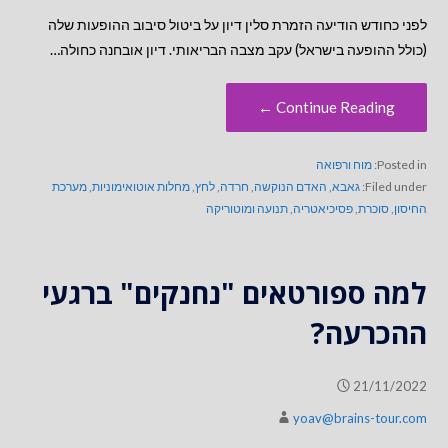
לפני כחודש הודיעה הזמרת סלין דיון על ביטול סיבוב ההופעות שלה
(כולל ההופעה בישראל) עקב מצבה הבריאותי. דיון אובחנה כחולה…
Continue Reading ←
Posted in:
מוח ורפואה
Filed under:
גאבא
,
האדם הנוקשה
,
חרדה
,
לחץ
,
מחלות אוטואימוניות
,
מערכת
החיסון
,
סוכרת
,
פסיכיאטריה
,
תנועה ומוטוריקה
למה ספורטאים "נחנקים" ברגעי
ההכרעה?
21/11/2022
yoav@brains-tour.com