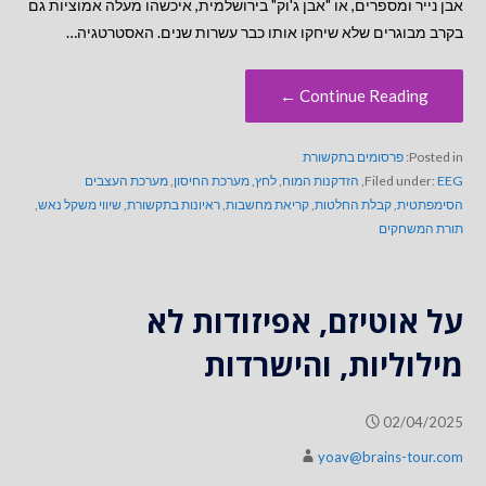
אבן נייר ומספרים, או "אבן ג'וק" בירושלמית, איכשהו מעלה אמוציות גם
בקרב מבוגרים שלא שיחקו אותו כבר עשרות שנים. האסטרטגיה…
Continue Reading ←
Posted in:
פרסומים בתקשורת
EEG
Filed under:
,
הזדקנות המוח
,
לחץ
,
מערכת החיסון
,
מערכת העצבים
הסימפתטית
,
קבלת החלטות
,
קריאת מחשבות
,
ראיונות בתקשורת
,
שיווי משקל נאש
,
תורת המשחקים
על אוטיזם, אפיזודות לא
מילוליות, והישרדות
02/04/2025
yoav@brains-tour.com