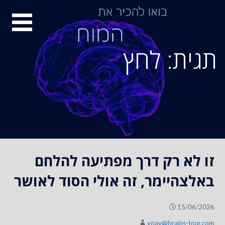
S
סיור
k
i
מוחות
p
תגית: לחץ
t
o
c
o
n
t
e
n
זו לא רק דרך מפתיעה להלחם
t
באלצהיימר, זה אולי הסוד לאושר
15/06/2026
yoav@brains-tour.com