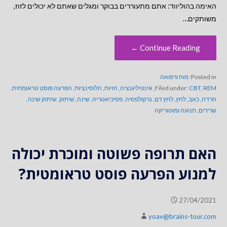
האימה בהוליווד: אתם מתעוררים בבוקר ומגלים שאתם לא יכולים לזוז,
משותקים…
Continue Reading ←
Posted in:
מוח ורפואה
REM
,
CBT
Filed under:
,
אינטיליגנציה
,
הזיות
,
הלוסינציות
,
הפרעה פוסט טראומתית
,
חרדה
,
כאב
,
לחץ
,
לחץ דם
,
נרקולפסיה
,
פסיכיאטריה
,
שינה
,
שיתוק
,
שיתוק שינה
,
שרירים
,
תנועה ומוטוריקה
האם תרופה פשוטה ומוכרת יכולה
למנוע הפרעה פוסט טראומטית?
27/04/2021
yoav@brains-tour.com