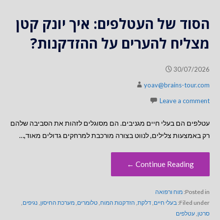
הסוד של העטלפים: איך יונק קטן
מצליח להערים על ההזדקנות?
30/07/2026
yoav@brains-tour.com
Leave a comment
עטלפים הם בעלי חיים מגניבים. הם מסוגלים לזהות את הסביבה שלהם
רק באמצעות צלילים, לנווט בצורה מורכבת למרחקים גדולים מאוד,…
Continue Reading ←
Posted in:
מוח ורפואה
Filed under:
בעלי חיים
,
דלקת
,
הזדקנות המוח
,
טלומרים
,
מערכת החיסון
,
נגיפים
,
סרטן
,
עטלפים