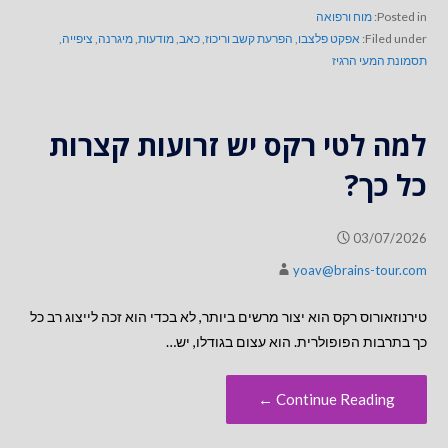
Posted in:
מוח ורפואה
Filed under:
אפקט פלצבו
,
הפרעת קשב וריכוז
,
כאב
,
מודעות
,
מיגרנה
,
ציפייה
,
תסמונת המעי הרגיז
למה לטי רקס יש זרועות קצרות
כל כך?
03/07/2026
yoav@brains-tour.com
טירנוזאורוס רקס הוא יצור מרשים ביותר, לא בכדי הוא זכה לייצוג רב כל
כך בתרבות הפופולרית. הוא עצום בגודלו, יש…
Continue Reading ←