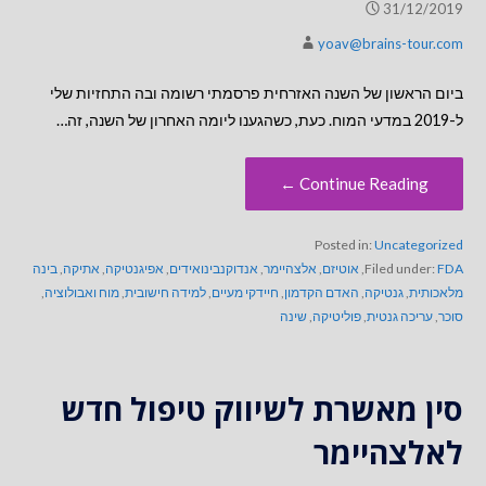
31/12/2019
yoav@brains-tour.com
ביום הראשון של השנה האזרחית פרסמתי רשומה ובה התחזיות שלי
ל-2019 במדעי המוח. כעת, כשהגענו ליומה האחרון של השנה, זה…
Continue Reading ←
Posted in:
Uncategorized
FDA
Filed under:
,
אוטיזם
,
אלצהיימר
,
אנדוקנבינואידים
,
אפיגנטיקה
,
אתיקה
,
בינה
מלאכותית
,
גנטיקה
,
האדם הקדמון
,
חיידקי מעיים
,
למידה חישובית
,
מוח ואבולוציה
,
סוכר
,
עריכה גנטית
,
פוליטיקה
,
שינה
סין מאשרת לשיווק טיפול חדש
לאלצהיימר