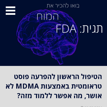
S
סיור
k
i
מוחות
p
תגית: FDA
t
o
c
o
n
t
e
n
הטיפול הראשון להפרעה פוסט
t
טראומטית באמצעות MDMA לא
אושר, מה אפשר ללמוד מזה?