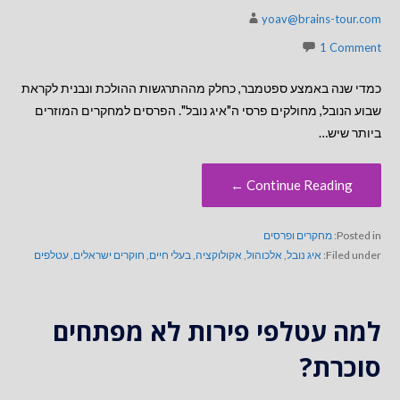
yoav@brains-tour.com
1 Comment
כמדי שנה באמצע ספטמבר, כחלק מההתרגשות ההולכת ונבנית לקראת
שבוע הנובל, מחולקים פרסי ה"איג נובל". הפרסים למחקרים המוזרים
ביותר שיש…
Continue Reading ←
Posted in:
מחקרים ופרסים
Filed under:
איג נובל
,
אלכוהול
,
אקולוקציה
,
בעלי חיים
,
חוקרים ישראלים
,
עטלפים
למה עטלפי פירות לא מפתחים
סוכרת?