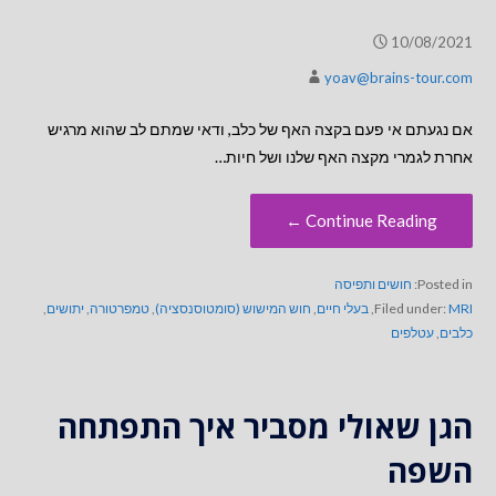
10/08/2021
yoav@brains-tour.com
אם נגעתם אי פעם בקצה האף של כלב, ודאי שמתם לב שהוא מרגיש
אחרת לגמרי מקצה האף שלנו ושל חיות…
Continue Reading ←
Posted in:
חושים ותפיסה
MRI
Filed under:
,
בעלי חיים
,
חוש המישוש (סומטוסנסציה)
,
טמפרטורה
,
יתושים
,
כלבים
,
עטלפים
הגן שאולי מסביר איך התפתחה
השפה