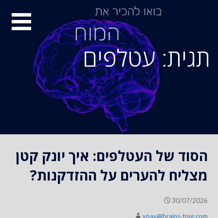
S
סיור
k
i
מוחות
p
תגית: עטלפים
t
o
c
o
n
t
e
n
הסוד של העטלפים: איך יונק קטן
t
מצליח להערים על ההזדקנות?
30/07/2026
yoav@brains-tour.com