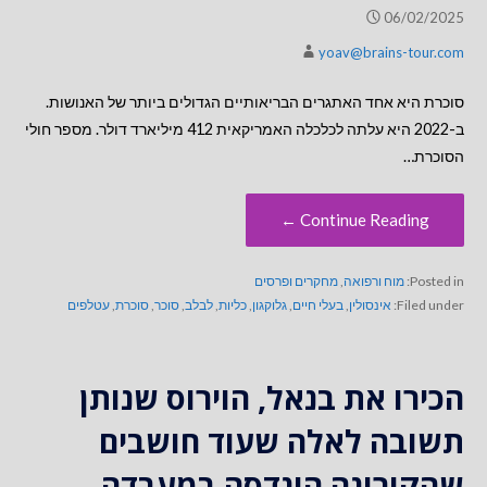
06/02/2025
yoav@brains-tour.com
סוכרת היא אחד האתגרים הבריאותיים הגדולים ביותר של האנושות.
ב-2022 היא עלתה לכלכלה האמריקאית 412 מיליארד דולר. מספר חולי
הסוכרת…
Continue Reading ←
Posted in:
מוח ורפואה
,
מחקרים ופרסים
Filed under:
אינסולין
,
בעלי חיים
,
גלוקגון
,
כליות
,
לבלב
,
סוכר
,
סוכרת
,
עטלפים
הכירו את בנאל, הוירוס שנותן
תשובה לאלה שעוד חושבים
שהקורונה הונדסה במעבדה