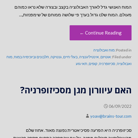
המוח האנושי גדל לאורך האבולוציה בקצב ובצורה שלא נראו כמוהם
מעולם. המוח שלנו גדול בערך פי שלושה ממוחם של שימפנזות,…
Continue Reading ←
Posted in:
מוח ואבולוציה
Filed under:
אוטיזם
,
אינטיליגנציה
,
בעלי חיים
,
גנטיקה
,
חלבונים וביוכימיה במוח
,
מוח
ואבולוציה
,
סכיזופרניה
,
קופים
,
תאי גזע
האם עיוורון מגן מסכיזופרניה?
06/09/2022
yoav@brains-tour.com
סכיזופרניה היא הפרעה פסיכיאטרית נפוצה מאוד. אחוז שלם
מהאוכלוסייה סובלים ממנה. על אף שהמחקר בתחום מספק פריצות