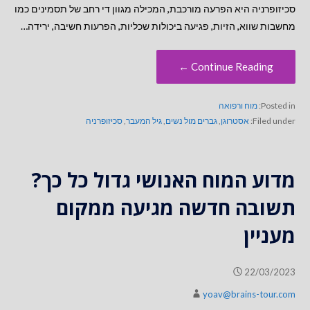
סכיזופרניה היא הפרעה מורכבת, המכילה מגוון די רחב של תסמינים כמו
מחשבות שווא, הזיות, פגיעה ביכולות שכליות, הפרעות חשיבה, ירידה…
Continue Reading ←
Posted in:
מוח ורפואה
Filed under:
אסטרוגן
,
גברים מול נשים
,
גיל המעבר
,
סכיזופרניה
מדוע המוח האנושי גדול כל כך?
תשובה חדשה מגיעה ממקום
מעניין
22/03/2023
yoav@brains-tour.com