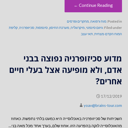
Continue Reading ←
Posted in:
מוח ורפואה
,
מחקרים ופרסים
Filed under:
גיזום סינפטי
,
מיקרוגליה
,
מערכת החיסון
,
סינפסות
,
סכיזופרניה
,
קליפת
המוח הקדם-מצחית
,
תאי עצב
מדוע סכיזופרניה נפוצה בבני
אדם, ולא מופיעה אצל בעלי חיים
אחרים?
17/12/2019
yoav@brains-tour.com
השכיחות של סכיזופרניה באוכלוסייה היא כמעט בלתי נתפשת. כאחוז
מהאוכלוסייה לוקה בהפרעה הזו. אחוז שלם, בערך אחד מכל מאה בני…