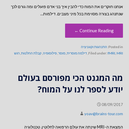
אנחנו חוקרים את המוח כדי להבין איך בני אדם פועלים ומה גורם לכך
שנתנהג בצורה מסוימת בכל מיני מצבים. דילמות…
Continue Reading ←
Posted in:
התנהגות וקוגניציה
MRI
,
fMRI
Filed under:
,
דילמה מוסרית
,
מוסר
,
פילוסופיה
,
קבלת החלטות
,
רגש
מה המגנט הכי מפורסם בעולם
יודע לספר לנו על המוח?
08/09/2017
yoav@brains-tour.com
המצאת ה-MRI שינתה את עולם הרפואה לחלוטין. טכנולוגיה