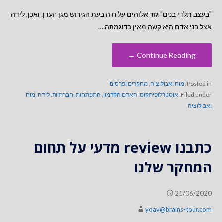
"בעצב תלדי בנים" גזר אלוהים על חוה בעת הגירוש מגן העדן. ואכן, לידה
אצל בני אדם היא קשה מאין כדוגמתה.…
Continue Reading ←
Posted in:
מוח ואבולוציה
,
מחקרים ופרסים
Filed under:
אוסטרלופיתקוס
,
האדם הקדמון
,
התפתחות
,
חברתיות
,
לידה
,
מוח
ואבולוציה
כתבנו review מדעי על תחום
המחקר שלנו
21/06/2020
yoav@brains-tour.com