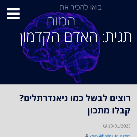
S
סיור
k
i
מוחות
p
תגית: האדם הקדמון
t
o
c
o
n
t
e
n
רוצים לבשל כמו ניאנדרתלים?
t
קבלו מתכון
10/01/2023
yoav@brains-tour.com