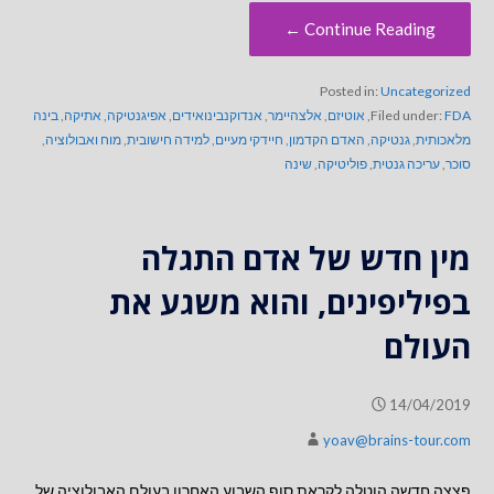
Continue Reading ←
Posted in:
Uncategorized
FDA
Filed under:
,
אוטיזם
,
אלצהיימר
,
אנדוקנבינואידים
,
אפיגנטיקה
,
אתיקה
,
בינה
מלאכותית
,
גנטיקה
,
האדם הקדמון
,
חיידקי מעיים
,
למידה חישובית
,
מוח ואבולוציה
,
סוכר
,
עריכה גנטית
,
פוליטיקה
,
שינה
מין חדש של אדם התגלה
בפיליפינים, והוא משגע את
העולם
14/04/2019
yoav@brains-tour.com
פצצה חדשה הוטלה לקראת סוף השבוע האחרון בעולם האבולוציה של