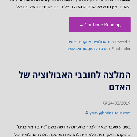
האדם: מין חדש של אדם התגלה בפיליפינים. שרידים ראשונים של…
Continue Reading ←
Posted in:
מוח ואבולוציה
,
מחקרים ופרסים
Filed under:
האדם הקדמון
,
מוח ואבולוציה
המלצה לחובבי האבולוציה של
האדם
24/02/2019
yoav@brains-tour.com
בשבוע שעבר יצא לי לבקר בתערוכה חדשה בשם "נתיב המאובנים"
שהוקמה באקדמיה הלאומית למדעים העוסקת כולה באבולוציה של