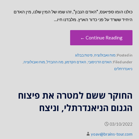
כולנו הומו ספיאנס, "האדם הנבון", זהו שמו של המין שלנו, מין האדם
היחיד ששרד על פני כדור הארץ. מלבדנו חיו…
Continue Reading ←
Posted in:
מוח ואבולוציה
,
פינות בבלוג
Filed under:
האדם הדניסובי
,
האדם הקדמון
,
מה ההבדל
,
מוח ואבולוציה
,
ניאנדרתלים
החוקר ששם למטרה את פיצוח
הגנום הניאנדרתלי, וניצח
03/10/2022
yoav@brains-tour.com