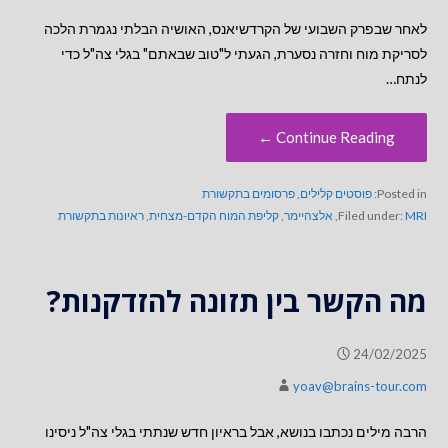
לאחר שבפרק השבועי של הקרדשיאנס, האושיה הבלתי נגמרת הלכה
לסריקת מוח וחזרה נסערת, הגעתי ל"טוב שבאתם" בגלי צה"ל כדי
לנתח…
Continue Reading ←
Posted in:
פוסטים קלילים
,
פרסומים בתקשורת
MRI
Filed under:
,
אלצהיימר
,
קליפת המוח הקדם-מצחית
,
ראיונות בתקשורת
מה הקשר בין תזונה להזדקנות?
24/02/2025
yoav@brains-tour.com
הרבה מילים נכתבו בנושא, אבל בראיון חדש שנתתי בגלי צה"ל ניסינו