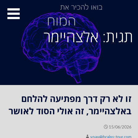
S
סיור
k
i
מוחות
p
תגית: אלצהיימר
t
o
c
o
n
t
e
n
זו לא רק דרך מפתיעה להלחם
t
באלצהיימר, זה אולי הסוד לאושר
15/06/2026
yoav@brains-tour.com