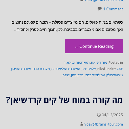
1 Comment
כשתאים במוח פועלים, הם מייצרים פסולת – תוצרים שאינם נחוצים
ואף מסוכנים אם מצטברים בסביבה. לכן, הגוף חייב לפרק ולהסיר…
Continue Reading ←
Posted in:
מוח ורפואה
,
תאי המוח וביולוגיה
CSF
Filed under:
,
אלצהיימר
,
המערכת הגלימפטית
,
מערכת הדם
,
מערכת החיסון
,
נוירואדרנלין
,
עמילואיד בטא
,
פרקינסון
,
שינה
מה קורה במוח של קים קרדשיאן?
04/12/2025
yoav@brains-tour.com