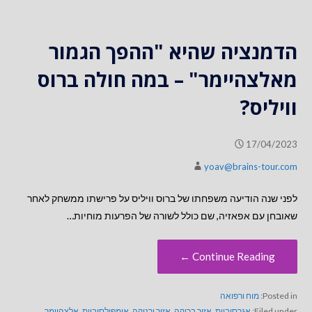
הדמנציה שהיא "ההפך הגמור
מאלצהיימר" – במה חולה ברוס
וויליס?
17/04/2023
yoav@brains-tour.com
לפני שנה הודיעה משפחתו של ברוס וויליס על פרישתו ממשחק לאחר
שאובחן עם אפאזיה, שם כולל לשורה של הפרעות מוחיות…
Continue Reading ←
Posted in:
מוח ורפואה
Filed under:
אגרסיביות
,
אזור ברוקה
,
אזור ורניקה
,
אימפולסיביות
,
אלצהיימר
,