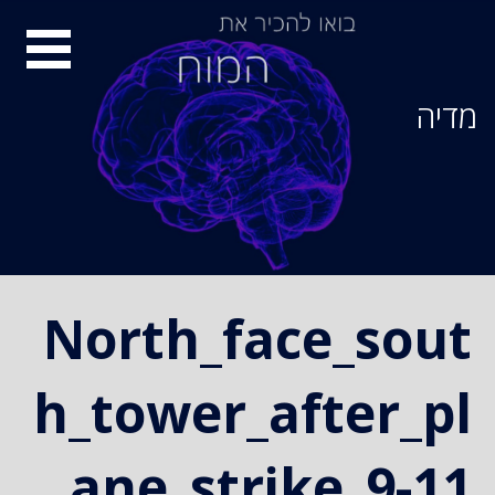
Ski
סיור
t
conten
מוחות
מדיה
North_face_sout
h_tower_after_pl
ane_strike_9-11