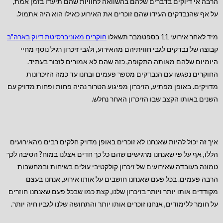
הרבה אי דיוקים בדברים שלהם בהשוואה לחוויות שהם תיעדו בזמן אמת,
על אף שהנבדקים העידו שהם זוכרים את האירוע כאילו הוא היה אתמול.
מיד לאחר אירועי 11 בספטמבר תשאלו
חוקרים מאוניברסיטת דיוק בארה"ב
קבוצה של נבדקים לגבי חוויתיהם מהאירוע, ולגבי זיכרון רגיל נוסף מחיי
היומיום שלהם מאותה התקופה, כזה שהם לא אמורים לזכור בעתיד.
החוקרים נפגשו עם הנבדקים מספר פעמים ובחנו עד כמה הזיכרונות
מדויקים. באופן מפתיע, הזיכרון מפיגוע הטרור נהיה פחות ופחות מדויק עם
השנים באותו הקצב שבו הזיכרון האחר נחלש.
איך זה יכול להיות שאנחנו לא זוכרים באופן מדויק חלקים רבים מהאירועים
הללו, אף על פי שאנחנו מרגישים שהם כל כך חדים אצלנו במוח? הסיבה לכך
טמונה בעובדה שאירועים של זיכרון קולקטיבי עולים בשיחות ובמחשבות
הרבה פעמים. בכל פעם שאנחנו חושבים על אותו אירוע, אנחנו בעצם
מקודדים אותו יותר ויותר בזיכרון שלנו, קצת כמו שבכל פעם שאנחנו חוזרים
על חומר ללימודים, אנחנו זוכרים אותו יותר והתחושה שלנו לגביו חיה יותר.