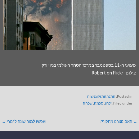
פיגועי ה-11 בספטמבר במרכז הסחר העולמי בניו יורק
צילום:
on Flickr
Robert
Posted in:
התנהגות וקוגניציה
Filed under:
זכרון
,
סכמה
,
שכחה
← האם נוצרנו מהקוף?
ועכשיו למוח שונה לגמרי →