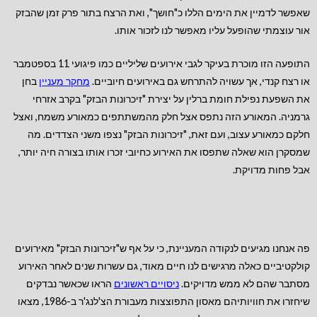
שאפשר לדמיין את הימים הללו כ"חושך", ואת הרצח בתור פרק זמן שהבזק
אור עוצמתי שהופעל עליו מאפשר לנו לזכור אותו.
התופעה הזו מוכרת בעיקר לגבי אירועים שליליים כמו פיגועי 11 בספטמבר
או רצח קנדי, אך עשויה להתרחש גם באירועים חיוביים.
מחקר מעניין
בחן
את השפעת נפילת חומת ברלין על יצירת "זיכרונות הבזק" בקרב אזרחי
גרמניה. המאורע הזה נתפס אצל חלק מהמשתתפים כמאורע משמח, ואצל
חלקם כמאורע עצוב, ועם זאת, "זיכרונות הבזק" נצפו משני הצדדים. מה
שמסקרן הוא שאלה שתפסו את האירוע כחיובי זכרו אותו בצורה חיה יותר,
אבל פחות מדויקת.
פה אנחנו מגיעים לנקודה המעניינת, כי על אף ש"זיכרונות הבזק" מאירועים
קולקטיביים כאלה מרגישים לנו חיים מאוד, גם עשרות שנים לאחר האירוע
מסתבר שהם לא ממש מדויקים.
ניסויים ראשונים
הראו שכאשר נבדקים
שיחזרו את חוויותיהם מאסון התפוצצות מעבורת הצ'לנג'ר ב-1986, מצאו