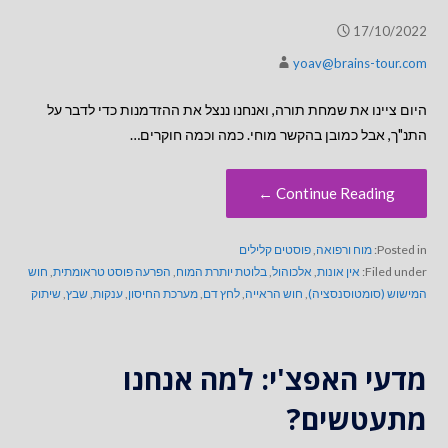
17/10/2022
yoav@brains-tour.com
היום ציינו את שמחת תורה, ואנחנו ננצל את ההזדמנות כדי לדבר על
התנ"ך, אבל כמובן בהקשר מוחי. כמה וכמה חוקרים…
Continue Reading ←
Posted in:
מוח ורפואה
,
פוסטים קלילים
Filed under:
אין אונות
,
אלכוהול
,
בלוטת יותרת המוח
,
הפרעה פוסט טראומתית
,
חוש
המישוש (סומטוסנסציה)
,
חוש הראייה
,
לחץ דם
,
מערכת החיסון
,
ענקות
,
שבץ
,
שיתוק
מדעי האפצ'י: למה אנחנו
מתעטשים?