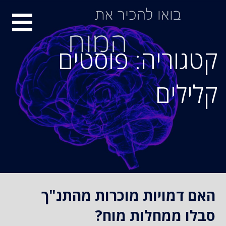
S
סיור
k
i
מוחות
p
קטגוריה: פוסטים
t
o
קלילים
c
o
n
t
e
n
t
האם דמויות מוכרות מהתנ"ך
סבלו ממחלות מוח?