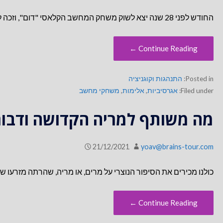
החודש לפני 28 שנה יצא לשוק משחק המחשב הקלאסי "דום", וזכה להצלחה אדירה. בשלב מסוים הוא כנראה היה מותקן על…
Continue Reading ←
Posted in:
התנהגות וקוגניציה
Filed under:
אגרסיביות
,
אלימות
,
משחקי מחשב
מה משותף למריה הקדושה ודבו
21/12/2021
yoav@brains-tour.com
כולנו מכירים את הסיפור הנוצרי על מרים, או מריה, שהרתה מזרעו ש
Continue Reading ←