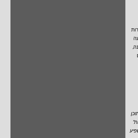
ות
ה
ה,
כן
ת”
פיע