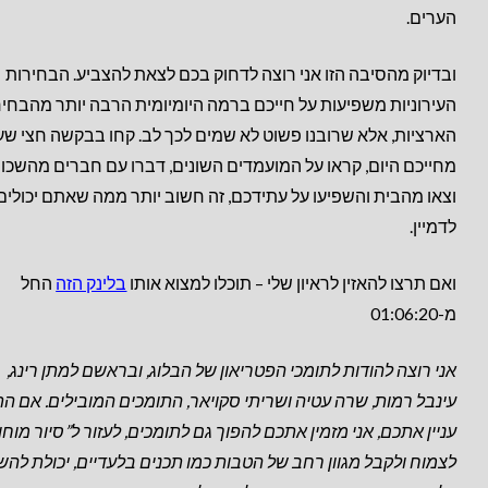
הערים.
ובדיוק מהסיבה הזו אני רוצה לדחוק בכם לצאת להצביע. הבחירות
העירוניות משפיעות על חייכם ברמה היומיומית הרבה יותר מהבחיר
הארציות, אלא שרובנו פשוט לא שמים לכך לב. קחו בבקשה חצי שע
מחייכם היום, קראו על המועמדים השונים, דברו עם חברים מהשכונ
וצאו מהבית והשפיעו על עתידכם, זה חשוב יותר ממה שאתם יכולים
לדמיין.
ואם תרצו להאזין לראיון שלי – תוכלו למצוא אותו
בלינק הזה
החל
מ-01:06:20
אני רוצה להודות לתומכי הפטריאון של הבלוג, ובראשם למתן רינג,
עינבל רמות, שרה עטיה ושריתי סקויאר, התומכים המובילים.
אם התו
עניין אתכם, אני מזמין אתכם להפוך גם לתומכים, לעזור ל”סיור מוחו
לצמוח ולקבל מגוון רחב של הטבות כמו תכנים בלעדיים, יכולת להש