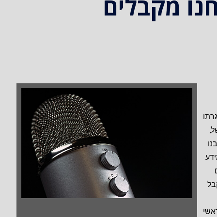
נו מקבלים
רתו
ל,
נו
ידע
בל
אשי