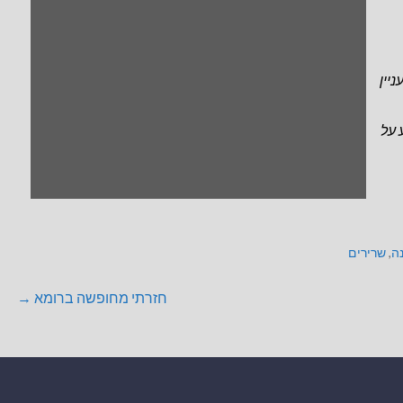
יין
 על
ה
,
שרירים
חזרתי מחופשה ברומא →