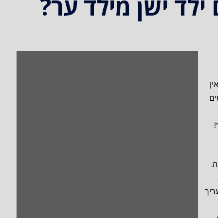
ילד ישן מילד ער?
ין
ים
?
.
ריך