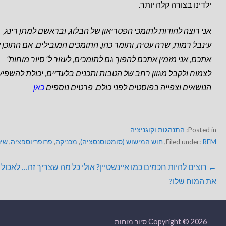
ילדינו בצורה קלה יותר.
אני רוצה להודות לתומכי הפטריאון של הבלוג, ובראשם למתן רינג,
עינבל רמות, שרה עטיה, ותומר כהן, התומכים המובילים.
אם התוכן ענ
אתכם, אני מזמין אתכם להפוך גם לתומכים, לעזור ל”סיור מוחות”
לצמוח ולקבל מגוון רחב של הטבות
ותכנים בלעדיים, יכולת להשפיע
הנושאים וצפייה בפוסטים לפני כולם. פרטים נוספים
כאן
Posted in:
התנהגות וקוגניציה
REM
Filed under:
,
חוש המישוש (סומטוסנסציה)
,
מכניקה
,
פרופריוספציה
,
שינ
← רוצים להיות חכמים כמו איינשטיין? אולי כל מה שצריך זה… לאכול
את המוח שלו?
Copyright © 2026 סיור מוחות