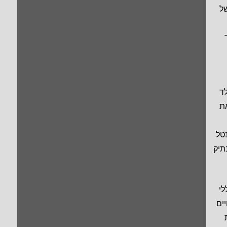
ל
לד
את
נטל
תיק
לי
ים