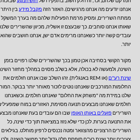
המרקם שלהם, וכו', זה חלק חשוב בתפקידו של
חוש המגע
שבזכותו
אנחנו יודעים מה אנחנו מרגישים). האזור הזה
מקבל מידע
בין היתר
ממתח השרירים, ומסיק מרמת הפעילות שלהם מה בערך המשקל
שאותו אנחנו סוחבים. כך שבעצם זו אשליה, מכיוון שהשרירים שלנו
עובדים קשה יותר כשאנחנו מרימים אדם ישן, אנחנו חושבים שהוא 
יותר.
מקור הקושי בסחיבה אכן טמון בכך שהשרירים שלנו רפויים בזמן
השינה, ולמעשה לא בכולה, אלא בשלב מסוים במהלך מחזור השינה
שינת רע"ם
(או REM באנגלית). זהו השלב שבו אנחנו חולמים את
החלומות המורכבים שאנחנו נוטים לזכור מאוחר יותר בבוקר. המוח
שלנו במידת מה "משחק את החלום" שאנחנו חולמים. וכשאנחנו
חולמים שאנחנו מבצעים תנועה מסוימת, האזורים במוח שמפעילי
השרירים
פועלים באותו האופן
שבו הם עובדים בעת שאנחנו מבצע
את התנועה בערות. לכן כדי שלא נזוז במציאות תוך כדי שינה, כל
השרירים הרצוניים מהצוואר ומטה נכנסים לרפיון מוחלט. בגילאים
צעירים יותר שינת רע"ם תופסת חלק גדול יותר ממשך השינה, ולכן 