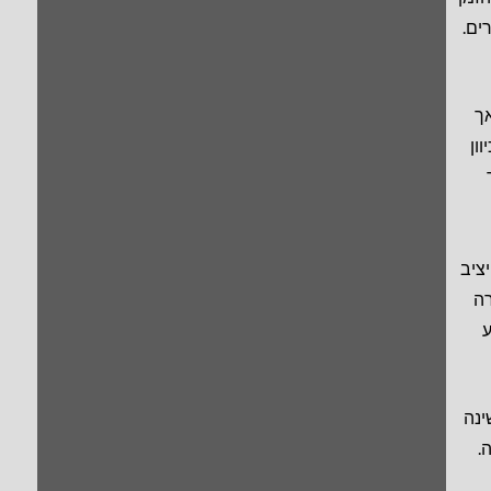
ים.
ך
ון
יציב
רה
ע
ינה
.