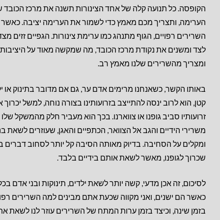
הקופסה. כל תנועה קלה של אחד הצינורות תשנה את מרכז הכובד ש
הערימה, ותצריך מכם מאמץ כדי לשמור את הערימה יציבה. כאשר
השרירים רפויים, הגוף מתנהג כמו ערימת צינורות. הגפיים זזים מצד
לצד ומשנים את נקודת מרכז הכובד, מה שמקשה מאוד על היציבות
ומצריך מהשרירים שלנו מאמץ רב.
באותו הקשר, כשאנחנו מרימים אדם ער, גם אם מדובר בתינוק או י
קטן, הוא לרוב ינסה להתייצב בזרועותינו בצורה נוחה, למשל יכרוך 
זרועותיו סביב גופנו או צווארנו. בכך הוא מעביר חלק מהמשקל שלו
משרירי הידיים והגב אל הצוואר, הכתפיים והאגן, שעוזרים לשאת ב
ומקלים על הסחיבה. בדיוק מאותה הסיבה קל יותר לסחוב דברים ב
שכרוך לגופנו, מאשר לשאת אותם בידיים בלבד.
לסיכום, זה אכן מדעי, קשה יותר לשאת ילדים, תינוקות ובני אדם בכל
כאשר הם ישנים, ואני מקווה שכעת אתם מבינים למה השרירים רפוי
בזמן שינה, וכיצד בזמן ערות המתח של השרירים עוזר לנו לשאת את