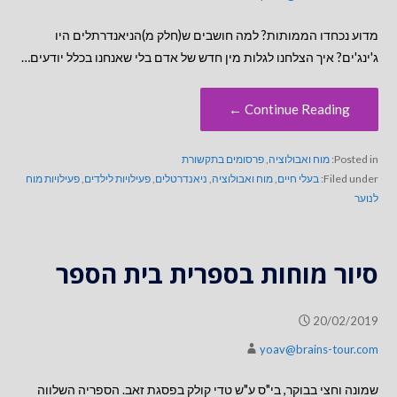
מדוע נכחדו הממותות? למה חושבים ש(חלק מ)הניאנדרתלים היו
ג'ינג'ים? איך הצלחנו לגלות מין חדש של אדם בלי שאנחנו בכלל יודעים…
Continue Reading ←
Posted in:
מוח ואבולוציה
,
פרסומים בתקשורת
Filed under:
בעלי חיים
,
מוח ואבולוציה
,
ניאנדרטלים
,
פעילויות לילדים
,
פעילויות מוח
לנוער
סיור מוחות בספרית בית הספר
20/02/2019
yoav@brains-tour.com
שמונה וחצי בבוקר, בי"ס ע"ש טדי קולק בפסגת זאב. הספריה השלווה