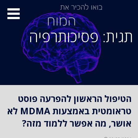
S
סיור
k
i
מוחות
p
תגית: פסיכותרפיה
t
o
c
o
n
t
e
n
הטיפול הראשון להפרעה פוסט
t
טראומטית באמצעות MDMA לא
אושר, מה אפשר ללמוד מזה?