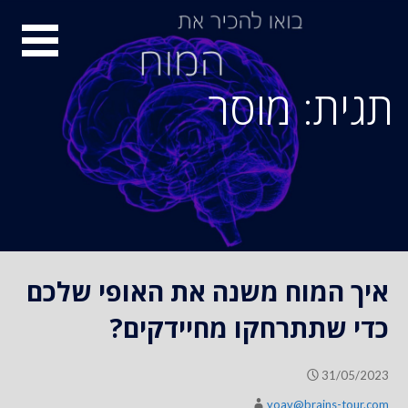
S
סיור
k
i
מוחות
p
תגית: מוסר
t
o
c
o
n
t
e
n
איך המוח משנה את האופי שלכם
t
כדי שתתרחקו מחיידקים?
31/05/2023
yoav@brains-tour.com