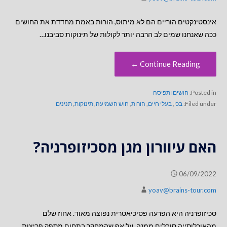
אינסטינקטים הוריים הם לא מיתוס, הורות באמת מחדדת את החושים
ככה שאנחנו שמים לב הרבה יותר לקולות של תינוקות סביבנו…
Continue Reading ←
Posted in:
חושים ותפיסה
Filed under:
בכי
,
בעלי חיים
,
הורות
,
חוש השמיעה
,
תינוקות
,
תנינים
האם עיוורון מגן מסכיזופרניה?
06/09/2022
yoav@brains-tour.com
סכיזופרניה היא הפרעה פסיכיאטרית נפוצה מאוד. אחוז שלם
מהאוכלוסייה סובלים ממנה. על אף שהמחקר בתחום מספק פריצות