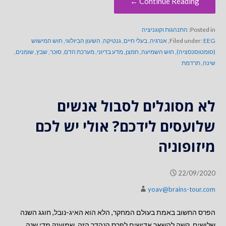
Continue Reading ←
Posted in:
התנהגות וקוגניציה
EEG
Filed under:
,
אנרגיה
,
בעלי חיים
,
גנטיקה
,
השעון הביולוגי
,
חוש המישוש
(סומטוסנסציה)
,
חוש השמיעה
,
חמצן
,
מדע בדיוני
,
מערכת הדם
,
סוכר
,
שבץ
,
שומנים
,
שינה
,
תרדמת
לא מסוגלים לסבול אנשים
שלועסים לידכם? אולי יש לכם
מיזופוניה
22/09/2020
yoav@brains-tour.com
הפרס החשוב באמת בעולם המחקר, הלא הוא האיג-נובל, חוגג השנה
שלושים. קשה להשאר אדישים לפרס הנהדר הזה, שמוענק מדי שנה…