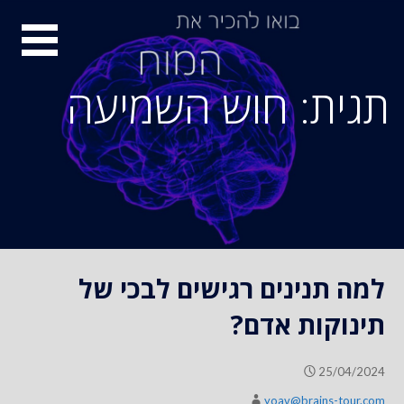
S
סיור
k
i
מוחות
p
תגית: חוש השמיעה
t
o
c
o
n
t
e
n
למה תנינים רגישים לבכי של
t
תינוקות אדם?
25/04/2024
yoav@brains-tour.com