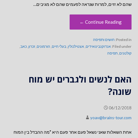
שהם לא זזים, למרות שנראה לפעמים שהם לא מגיבים…
Continue Reading ←
Posted in:
חושים ותפיסה
Filed under:
אנדוקנבינואידים
,
אצטילכולין
,
בעלי חיים
,
הורמונים
,
זכרון
,
כאב
,
קולטנים
,
תפיסה
האם לנשים ולגברים יש מוח
שונה?
06/12/2018
yoav@brains-tour.com
אחת השאלות שאני נשאל פעם אחר פעם היא "מה ההבדל בין המוח