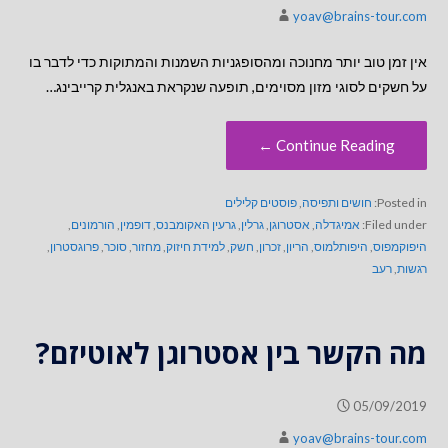
yoav@brains-tour.com
אין זמן טוב יותר מחנוכה ומהסופגניות השמנות והמתוקות כדי לדבר בו
על חשקים לסוגי מזון מסוימים, תופעה שנקראת באנגלית קרייבינג…
Continue Reading ←
Posted in:
חושים ותפיסה
,
פוסטים קלילים
Filed under:
אמיגדלה
,
אסטרוגן
,
גרלין
,
גרעין האקומבנס
,
דופמין
,
הורמונים
,
היפוקמפוס
,
היפותלמוס
,
הריון
,
זכרון
,
חשק
,
למידת חיזוק
,
מחזור
,
סוכר
,
פרוגסטרון
,
רגשות
,
רעב
מה הקשר בין אסטרוגן לאוטיזם?
05/09/2019
yoav@brains-tour.com