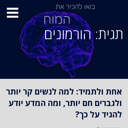
S
סיור
k
i
מוחות
p
תגית: הורמונים
t
o
c
o
n
t
e
n
אחת ולתמיד: למה לנשים קר יותר
t
ולגברים חם יותר, ומה המדע יודע
להגיד על כך?