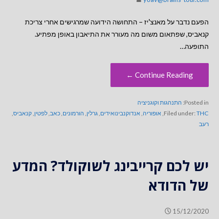
הפעם נדבר על מאנצ'יז – התחושה הידועה שמרגישים אחרי צריכת
קנאביס, שפתאום משום מה מעורר את התיאבון באופן מפתיע.
התופעה…
Continue Reading ←
Posted in:
התנהגות וקוגניציה
THC
Filed under:
,
אופוריה
,
אנדוקנבינואידים
,
גרלין
,
הורמונים
,
כאב
,
לפטין
,
קנאביס
,
רעב
יש לכם קרייבינג לשוקולד? המדע
של הדודא
15/12/2020