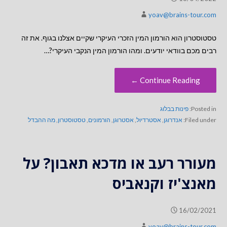
yoav@brains-tour.com
טסטוסטרון הוא הורמון המין הזכרי העיקרי שקיים אצלנו בגוף. את זה
רבים מכם בוודאי יודעים. ומהו הורמון המין הנקבי העיקרי?…
Continue Reading ←
Posted in:
פינות בבלוג
Filed under:
אנדרוגן
,
אסטרדיול
,
אסטרוגן
,
הורמונים
,
טסטוסטרון
,
מה ההבדל
מעורר רעב או מדכא תאבון? על
מאנצ'יז וקנאביס
16/02/2021
yoav@brains-tour.com