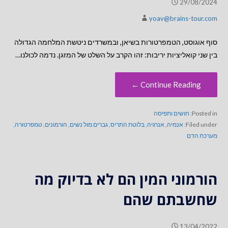
29/08/2024
yoav@brains-tour.com
סוף אוגוסט, הטמפרטורות בשיאן, ובמשרדים ניטשת המלחמה הגדולה
בין שני קואליציות יריבות: זהו הקרב על השלט של המזגן. נדמה לכולנו…
Continue Reading ←
Posted in:
חושים ותפיסה
Filed under:
אנמיה
,
אנרגיה
,
בלוטת התריס
,
גברים מול נשים
,
הורמונים
,
טמפרטורה
,
מערכת הדם
הורמוני המין הם לא בדיוק מה
שחשבתם שהם
13/04/2022