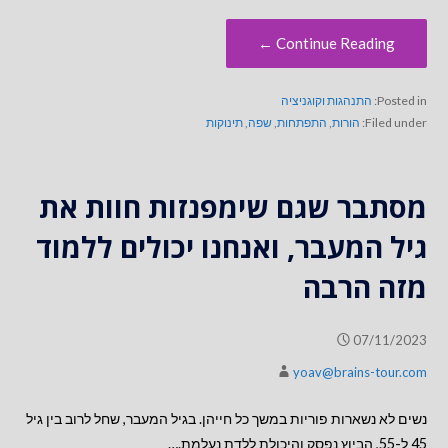
Continue Reading ←
Posted in:
התנהגות וקוגניציה
Filed under:
הורות
,
התפתחות
,
שפה
,
תינוקות
מסתבר שגם שימפנזות חוות את
גיל המעבר, ואנחנו יכולים ללמוד
מזה הרבה
07/11/2023
yoav@brains-tour.com
נשים לא נשארות פוריות במשך כל חייהן. בגיל המעבר, שחל לרוב בין גיל
45 ל-55, הביוץ נפסק והיכולת ללדת נעלמת.…