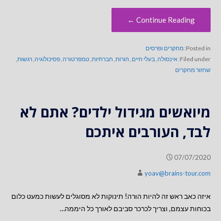
Continue Reading ←
Posted in:
מחקרים ופרסים
Filed under:
אינסולה
,
בעלי חיים
,
הורות
,
חברתיות
,
טמפרטורה
,
פסיכולוגיה
,
רגשות
,
שחזור מחקרים
מיואשים מגידול ילדים? אתם לא
לבד, העורבים איתכם
07/07/2020
yoav@brains-tour.com
איזה כאב ראש זה להיות הורה! תינוקות לא מסוגלים לעשות כמעט כלום
בכוחות עצמם, וצריך לכרכר סביבם לאורך כל היממה…