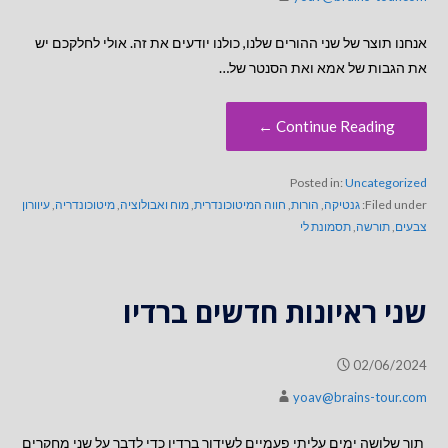
אנחנו תוצר של שני ההורים שלנו, כולנו יודעים את זה. אולי לחלקכם יש
את הגבות של אמא ואת הסנטר של…
Continue Reading ←
Posted in:
Uncategorized
Filed under:
גנטיקה
,
הורות
,
חווה המיטוכונדרית
,
מוח ואבולוציה
,
מיטוכונדריה
,
עיוורון
צבעים
,
תורשה
,
תסמונת לי
שני ראיונות חדשים ברדיו
02/06/2024
yoav@brains-tour.com
תוך שלושה ימים עליתי פעמיים לשידור ברדיו כדי לדבר על שני מחקרים