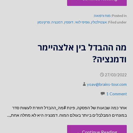
Posted in:
מוח ורפואה
Filed under:
אצטילכולין
,
גופיפי לואי
,
דופמין
,
דמנציה
,
פרקינסון
מה ההבדל בין אלצהיימר
ודמנציה?
27/03/2022
yoav@brains-tour.com
1 Comment
אחר כמה שבועות של הפסקה, פינת #מה_ההבדל חוזרת לעשות סדר
במונחים המבלבלים ביותר בעולם המוח. דמנציה היא לא מחלה אחת,…
Continue Reading ←