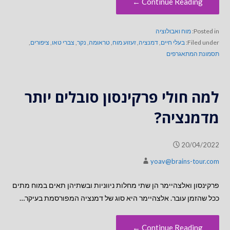
Continue Reading ←
Posted in:
מוח ואבולוציה
Filed under:
בעלי חיים
,
דמנציה
,
זעזוע מוח
,
טראומה
,
נקר
,
צברי טאו
,
ציפורים
,
תסמונת המתאגרפים
למה חולי פרקינסון סובלים יותר
מדמנציה?
20/04/2022
yoav@brains-tour.com
פרקינסון ואלצהיימר הן שתי מחלות ניווניות ובשתיהן תאים במוח מתים
ככל שהזמן עובר. אלצהיימר היא סוג של דמנציה המפורסמת בעיקר…
Continue Reading ←