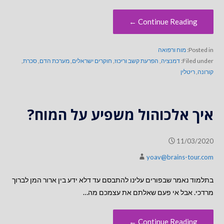
Continue Reading ←
Posted in:
מוח ורפואה
Filed under:
דמנציה
,
הפרעת קשב וריכוז
,
חוקרים ישראלים
,
מערכת הדם
,
סכרת
,
קורונה
,
ריטלין
איך אלכוהול משפיע על המוח?
11/03/2020
yoav@brains-tour.com
בתלמוד נאמר שבפורים עלינו להתבסם עד דלא ידע בין ארור המן לברוך
מרדכי. אבל אי פעם שאלתם את עצמכם מה…
Continue Reading ←