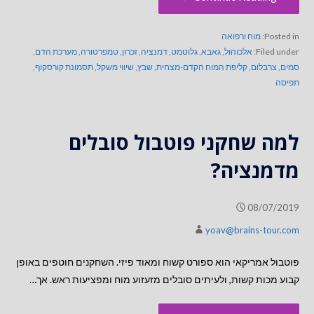
Posted in:
מוח ורפואה
Filed under:
אלכוהול
,
גאבא
,
גלוטמט
,
דמנציה
,
זכרון
,
טמפרטורה
,
מערכת הדם
,
סמים
,
צרבלום
,
קליפת המוח הקדם-מצחית
,
שבץ
,
שיווי משקל
,
תסמונת קורסקוף
,
תפיסה
למה שחקני פוטבול סובלים
מדמנציה?
08/07/2019
yoav@brains-tour.com
פוטבול אמריקאי הוא ספורט קשוח ומאוד פיזי. השחקנים חוטפים באופן
קבוע מכות קשות, ולעיתים סובלים מזעזוע מוח ומפציעות ראש. אך…