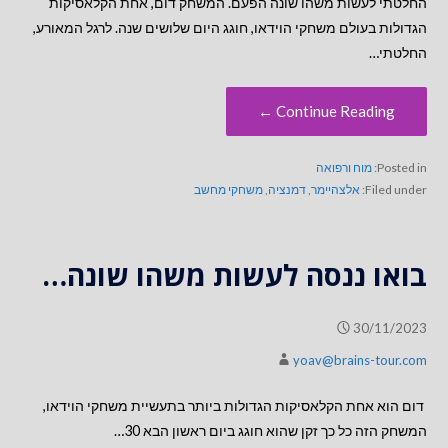
החלטתי לעשות משהו שונה הפעם. המשחק דום, אחת הקלאסיקות
הגדולות בעולם משחקי הוידאו, חוגג היום שלושים שנה. לרגל המאורע,
החלטתי…
Continue Reading ←
Posted in:
מוח ורפואה
Filed under:
אלצהיימר
,
דמנציה
,
משחקי מחשב
בואו ננסה לעשות משהו שונה…
30/11/2023
yoav@brains-tour.com
דום הוא אחת הקלאסיקות הגדולות ביותר בתעשיית משחקי הוידאו,
המשחק הזה כל כך זקן שהוא חוגג ביום ראשון הבא 30…