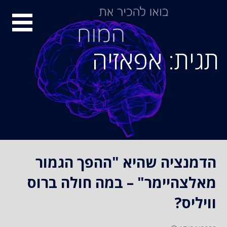
S
סיור
k
i
מוחות
p
תגית: אפאזיה
t
o
c
o
n
t
e
n
הדמנציה שהיא "ההפך הגמור
t
מאלצהיימר" – במה חולה ברוס
וויליס?