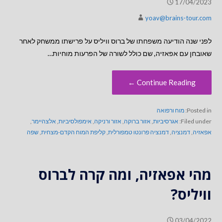
17/04/2023
yoav@brains-tour.com
לפני שנה הודיעה משפחתו של ברוס וויליס על פרישתו ממשחק לאחר
שאובחן עם אפאזיה, שם כולל לשורה של הפרעות מוחיות…
Continue Reading ←
Posted in:
מוח ורפואה
Filed under:
אגרסיביות
,
אזור ברוקה
,
אזור ורניקה
,
אימפולסיביות
,
אלצהיימר
,
אפאזיה
,
דמנציה
,
דמנציה פרונטו טמפורלית
,
קליפת המוח הקדם-מצחית
,
שפה
מהי אפאזיה, ומה קרה לברוס
וויליס?
03/04/2022