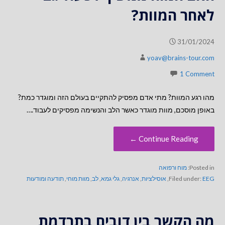
לאחר המוות?
31/01/2024
yoav@brains-tour.com
1 Comment
מהו רגע המוות? מתי אדם מפסיק להתקיים בעולם הזה ומוגדר כמת?
באופן מוסכם, מוות מוגדר כאשר הלב והנשימה מפסיקים לעבוד.…
Continue Reading ←
Posted in:
מוח ורפואה
EEG
Filed under:
,
אוסילציות
,
אנרגיה
,
גלי גמא
,
לב
,
מוות מוחי
,
תודעה ומודעות
מה הקשר בין דובים בתרדמת