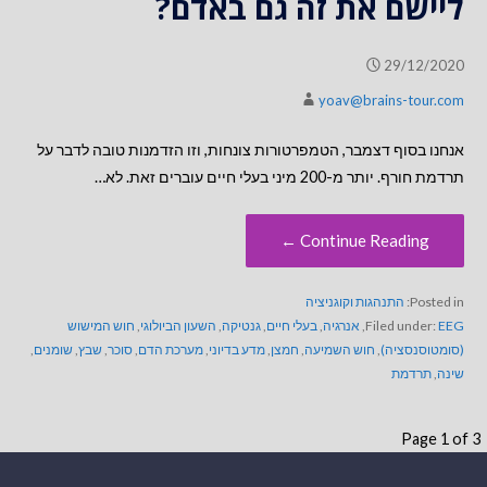
ליישם את זה גם באדם?
29/12/2020
yoav@brains-tour.com
אנחנו בסוף דצמבר, הטמפרטורות צונחות, וזו הזדמנות טובה לדבר על
תרדמת חורף. יותר מ-200 מיני בעלי חיים עוברים זאת. לא…
Continue Reading ←
Posted in:
התנהגות וקוגניציה
EEG
Filed under:
,
אנרגיה
,
בעלי חיים
,
גנטיקה
,
השעון הביולוגי
,
חוש המישוש
(סומטוסנסציה)
,
חוש השמיעה
,
חמצן
,
מדע בדיוני
,
מערכת הדם
,
סוכר
,
שבץ
,
שומנים
,
שינה
,
תרדמת
פ
Page 1 of 3