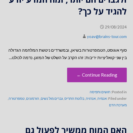
להגיד על כך?
29/08/2024
yoav@brains-tour.com
סוף אוגוסט, הטמפרטורות בשיאן, ובמשרדים ניטשת המלחמה הגדולה
בין שני קואליציות יריבות: זהו הקרב על השלט של המזגן. נדמה לכולנו…
Continue Reading ←
Posted in:
חושים ותפיסה
Filed under:
אנמיה
,
אנרגיה
,
בלוטת התריס
,
גברים מול נשים
,
הורמונים
,
טמפרטורה
,
מערכת הדם
האם המוח ממשיך לפעול גם