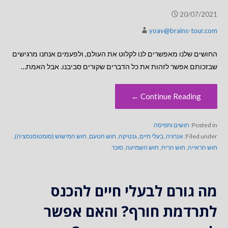
20/07/2021
yoav@brains-tour.com
החושים שלנו מאפשרים לנו לקלוט את העולם, ולפעמים אנחנו מרגישים
שבזכותם אפשר לזהות את כל הדברים שקורים סביבנו. אבל האמת…
Continue Reading ←
Posted in:
חושים ותפיסה
Filed under:
אנרגיה
,
בעלי חיים
,
גנטיקה
,
חוש הטעם
,
חוש המישוש (סומטוסנסציה)
,
חוש הראייה
,
חוש הריח
,
חוש השמיעה
,
סוכר
מה גורם לבעלי חיים להכנס
לתרדמת חורף? והאם אפשר