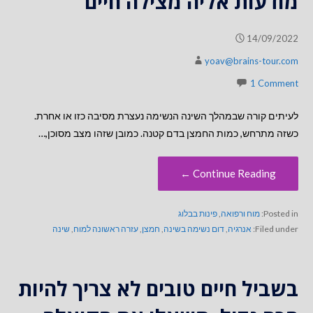
מודעות אליה מצילה חיים
14/09/2022
yoav@brains-tour.com
1 Comment
לעיתים קורה שבמהלך השינה הנשימה נעצרת מסיבה כזו או אחרת.
כשזה מתרחש, כמות החמצן בדם קטנה. כמובן שזהו מצב מסוכן,…
Continue Reading ←
Posted in:
מוח ורפואה
,
פינות בבלוג
Filed under:
אנרגיה
,
דום נשימה בשינה
,
חמצן
,
עזרה ראשונה למוח
,
שינה
בשביל חיים טובים לא צריך להיות