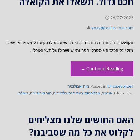
חכם גדול. תשאלו את הקואלה
26/07/2022
yoav@brains-tour.com
הקואלות הן מהחיות החמודות ביותר שיש בעולם. קשה להישאר אדישים
מול יונק הכיס האוסטרלי הפרוותי שיושב לו על העץ ואוכל…
Continue Reading ←
Uncategorized
Posted in:
,
מוח ואבולוציה
Filed under:
אנרגיה
,
אקליפטוס
,
בעלי חיים
,
כלימידיה
,
מוח ואבולוציה
,
קואלה
האם החושים שלנו מצליחים
לקלוט את כל מה שסביבנו?