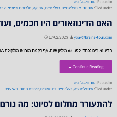
Posted in:
מוח ואבולוציה
Filed under:
אוטיזם
,
אינטיליגנציה
,
בעלי חיים
,
גנטיקה
,
חלבונים וביוכימיה במ
האם הדינוזאורים היו חכמים, ועד
19/02/2023
yoav@brains-tour.com
הדינוזאורים נכחדו לפני 65 מיליון שנה. אף רקמת מוח או מולקולת DNA לא שרדה את פרק הזמן העצום הזה. מהצד…
Continue Reading ←
Posted in:
מוח ואבולוציה
Filed under:
אינטיליגנציה
,
בעלי חיים
,
דינוזאורים
,
קליפת המוח
,
תאי עצב
להתעורר מחלום לסיוט: מה גורם