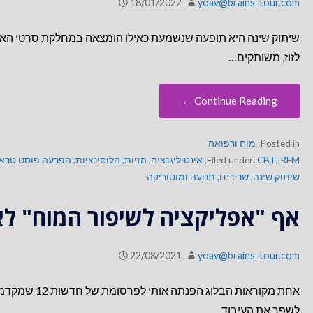
18/01/2022
yoav@brains-tour.com
שיתוק שינה היא תופעה שנשמעת כאילו הומצאה במחלקת סרטי האימ
לזוז, משותקים…
Continue Reading ←
Posted in:
מוח ורפואה
REM
,
CBT
Filed under:
,
אינטיליגנציה
,
הזיות
,
הלוסינציות
,
הפרעה פוסט טרא
שיתוק שינה
,
שרירים
,
תנועה ומוטוריקה
אף "אפליקציה לשיפור המוח" לא
22/08/2021
yoav@brains-tour.com
לשפר את העיבוד…