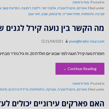
Posted in:
מוח ורפואה
Filed under:
אוטיזם
,
אינטיליגנציה
,
אלצהיימר
,
דלקת
,
דמנצה
,
הפרעת קשב ורי
סביבה
,
סינפסות
,
פסיכיאטריה
,
פרקינסון
,
שבץ
,
תאי עצב
מה הקשר בין נועה קירל לגנים ש
21/04/2021
yoav@brains-tour.com
הזמרת נועה קירל חגגה לפני שבוע יום הולדת 20. זה גיל נהדר מבחינה מוחית, משום שזו בערך התקופה שבה המוח…
Continue Reading ←
Posted in:
מוח ורפואה
Filed under:
אוטיזם
,
אינטיליגנציה
,
גנטיקה
,
התפתחות
,
נדידת נוירונים
,
סינפס
האם פארקים עירוניים יכולים לעז