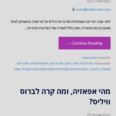
17/04/2023
yoav@brains-tour.com
לפני שנה הודיעה משפחתו של ברוס וויליס על פרישתו ממשחק לאחר
שאובחן עם אפאזיה, שם כולל לשורה של הפרעות מוחיות…
Continue Reading ←
Posted in:
מוח ורפואה
Filed under:
אגרסיביות
,
אזור ברוקה
,
אזור ורניקה
,
אימפולסיביות
,
אלצהיימר
,
אפאזיה
,
דמנציה
,
דמנציה פרונטו טמפורלית
,
קליפת המוח הקדם-מצחית
,
שפה
מהי אפאזיה, ומה קרה לברוס
וויליס?
03/04/2022