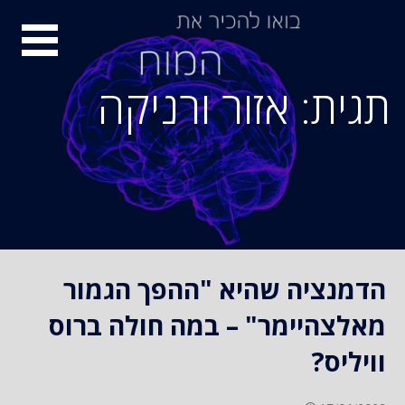
S
סיור
k
i
מוחות
p
תגית: אזור ורניקה
t
o
c
o
n
t
e
n
הדמנציה שהיא "ההפך הגמור
t
מאלצהיימר" – במה חולה ברוס
וויליס?