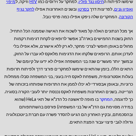
שימשו לפיתוח ה
חיסון נגד פוליו,
למחקר על וירוסים כמו
HIV
וזיקה, ל
מיפוי
ואפיון גנים
, לפריצות דרך
בסרטן
ובשנים האחרונות אפילו
לחקר נגיף
הקורונה
. המחקרים שלה ניפקו אפילו כמה פרסי נובל.
אך מכל הנתונים האלה קל מאוד לשכוח את האישה שממנה הכל התחיל.
החוק בשנות החמישים בארה"ב אפשר לרופאים לקחת דגימות רקמות
מחולים באופן חופשי לצרכי מחקר, לא רק ללא אישורם, אלא אפילו בלי
לעדכן אותם. הרופאים שלקחו את הדגימות מלאקס לא עברו על החוק,
ובמשך יותר מעשרים שנה בני המשפחה אפילו לא ידעו על קיומם של
התאים הללו. בזמן שהתאים שימשו למחקרים פורצי דרך ולפיתוח תרופות
בעלות אסטרונומית, משפחת לאקס חיה בעוני, בני המשפחה סבלו ממחלות
כרוניות, ובאופן אבסורדי לא יכלו לממן את התרופות שפותחו בזכותה של
הנרייטה. בשנים האחרונות משפחת לאקס נכנסת יותר לעובי הקורה בסוגיה.
כך לדוגמה,
המחקר
בו מופה לראשונה כל הדנ"א של תאי HeLa (שהוא
במידה מסוימת גם הדנ"א של בני המשפחה) פורסם בהשתתפותם
ובהסכמתם, ובקיץ האחרון הם הגיעו להסדר פשרה עם חברת ביוטכנולוגיה
גדולה לגבי פיצוי עבור הפצת התאים.