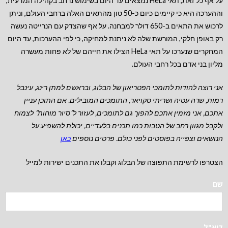
על אף כל זאת, תאי HeLa נמצאים עד היום בשימוש נרחב בקהילה המדעית,
וההערכה היא כי קיימים כיום כ-50 טון מהתאים האלה ברחבי העולם, וניתן
לרכוש את התאים ב-650 דולר למבחנה. על אף שהצדק עם הנרייטה נעשה
רק באופן חלקי, המורשת שלה לא ניתנת למחיקה, כי לפי ההערכות, עד היום
המחקרים שנערכו על תאי HeLa הצילו את חייהם של לא פחות מעשרה
מליון בני אדם בכל רחבי העולם.
אני רוצה להודות לתומכי הפטריאון של הבלוג, ובראשם למתן רינג, עינבל
רמות, שרה עטיה ושריתי סקויאר, התומכים המובילים.
אם התוכן עניין
אתכם, אני מזמין אתכם להפוך גם לתומכים, לעזור ל”סיור מוחות” לצמוח
ולקבל מגוון רחב של הטבות כמו תכנים בלעדיים, יכולת להשפיע על
הנושאים וצפייה בפוסטים לפני כולם. פרטים נוספים
כאן
הצטרפו לרשימת התפוצה של הבלוג וקבלו את התכנים ישירות למייל
שם
דוא"ל