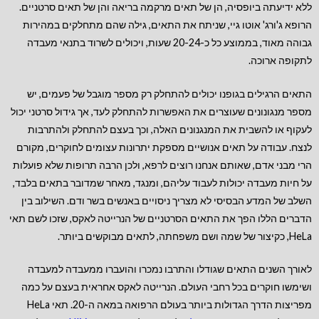
ללא ידיעתה ביופסיה, הן של תאים מרקמה בריאה והן של תאים סרטניים.
הרופא ג'ורג' אוטו גיי, שניתח את התאים, גילה שהם מתחלקים במהירות
גבוהה מאוד, בממוצע כל כ-20-24 שעות, ויכולים לשרוד בתנאי מעבדה
לתקופה ארוכה.
התאים הרגילים בגופנו יכולים להתחלק רק מספר מוגבל של פעמים, יש
מספר מנגונונים שעוצרים את האפשרות להתחלק לעד, אך גידול סרטני יכול
לעקוף או להשבית את המנגנונים האלה, וכך בעצם להתחלק ולהתרבות
לנצח. עבודה על תאים אנושיים מספקת יתרונות עצומים לחוקרים, מקורם
הרי מבני אדם, שאותם אנחנו רוצים לרפא, ולכן הרבה תרופות שלא פועלות
על חיות מעבדה יכולות לעבוד עליהם, ומנגד, מאחר שמדובר בתאים בלבד,
השלב של המדע הבסיסי לא מצריך ניסויים באנשים בשר ודם. השילוב בין
הדברים הללו הפך את התאים הסרטניים של הנרייטה לאקס, שזכו לשם תאי
HeLa, כקיצור של שמה ושם משפחתה, לתאים מבוקשים ביותר.
לאורך השנים התאים שגודלו והתרבו נמכרו והועברו ממעבדה למעבדה
ושימשו חוקרים בכל רחבי העולם. הנרייטה לאקס אחראית בעצם על כמה
מפריצות הדרך הגדולות ביותר בעולם הרפואה במאה ה-20. תאי HeLa