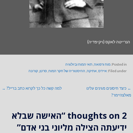
הנרייטה לאקס (ויקיפדיה)
Posted in:
מוח ורפואה
,
תאי המוח וביולוגיה
Filed under:
איידס
,
אתיקה
,
ההיסטוריה של חקר המוח
,
סרטן
,
קורונה
← כיצד חיסונים מגינים עלינו
למה קשה כל כך לקרוא כתב ברייל? →
מאלצהיימר?
2 thoughts on
“האישה שבלא
ידיעתה הצילה מליוני בני אדם”