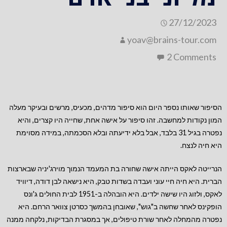
27/12/2023
yoav@brains-tour.com
2 Comments
הסיפור שאותו נספר היום הוא סיפור מדהים, מכעיס, מרשים ובעיקר מעלה
המון נקודות למחשבה. זהו סיפור על אישה אחת, שחייה היו קצרים, והיא
נפטרה בגיל 31 בלבד, אבל בלא ידיעתה ובלא הסכמתה, במידה מסוימת
היא חיה לנצח.
הנרייטה לאקס הייתה אישה שחורה בת המעמד הנמוך מוירג'יניה שבארצות
הברית. היא חיה חיי עוני ועבדה בשדות טבק, היא נישאה לבן דודה, דיוויד
לאקס, ולזוג היו שישה ילדים. היא הובהלה ב-1951 לבית החולים ג'ונס
הופקינס לאחר שחשה ב"גוש", שאובחן בהמשך כסרטן צוואר הרחם. היא
נפטרה מהמחלה לאחר שורת טיפולים, אך במסגרת הבדיקות, נלקחה ממנה