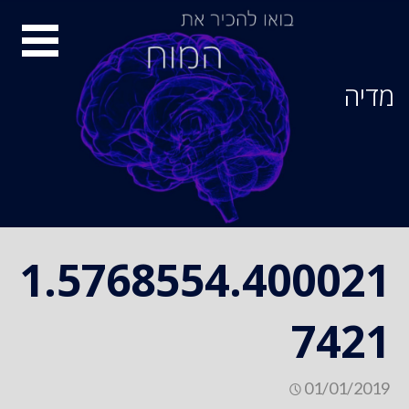
Ski
סיור
t
conten
מוחות
מדיה
1.5768554.400021
7421
01/01/2019