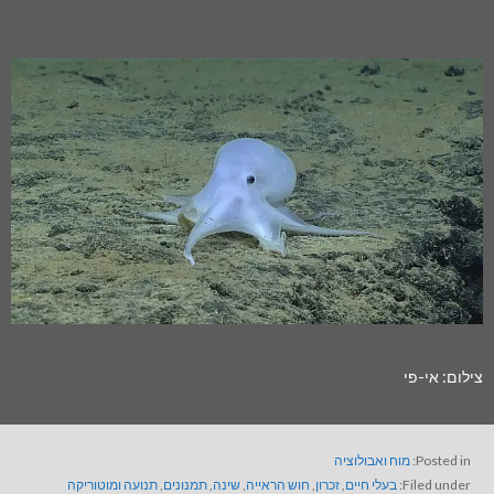
צילום: אי-פי
Posted in:
מוח ואבולוציה
Filed under:
בעלי חיים
,
זכרון
,
חוש הראייה
,
שינה
,
תמנונים
,
תנועה ומוטוריקה