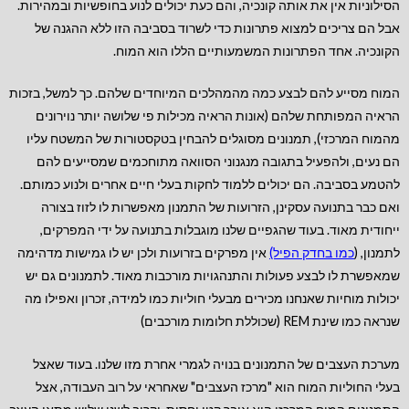
הסילוניות אין את אותה קונכיה, והם כעת יכולים לנוע בחופשיות ובמהירות.
אבל הם צריכים למצוא פתרונות כדי לשרוד בסביבה הזו ללא ההגנה של
הקונכיה. אחד הפתרונות המשמעותיים הללו הוא המוח.
המוח מסייע להם לבצע כמה מהמהלכים המיוחדים שלהם. כך למשל, בזכות
הראיה המפותחת שלהם (אונות הראיה מכילות פי שלושה יותר נוירונים
מהמוח המרכזי), תמנונים מסוגלים להבחין בטקסטורות של המשטח עליו
הם נעים, ולהפעיל בתגובה מנגנוני הסוואה מתוחכמים שמסייעים להם
להטמע בסביבה. הם יכולים ללמוד לחקות בעלי חיים אחרים ולנוע כמותם.
ואם כבר בתנועה עסקינן, הזרועות של התמנון מאפשרות לו לזוז בצורה
ייחודית מאוד. בעוד שהגפיים שלנו מוגבלות בתנועה על ידי המפרקים,
לתמנון, (
כמו בחדק הפיל)
אין מפרקים בזרועות ולכן יש לו גמישות מדהימה
שמאפשרת לו לבצע פעולות והתנהגויות מורכבות מאוד. לתמנונים גם יש
יכולות מוחיות שאנחנו מכירים מבעלי חוליות כמו למידה, זכרון ואפילו מה
שנראה כמו שינת REM (שכוללת חלומות מורכבים)
מערכת העצבים של התמנונים בנויה לגמרי אחרת מזו שלנו. בעוד שאצל
בעלי החוליות המוח הוא "מרכז העצבים" שאחראי על רוב העבודה, אצל