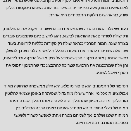
התמנונים המוח המרכזי הוא איבר קטן יחסית, וקרוב לשני שליש מתאי העצב
לא נמצאים במוח, אלא בפריפריה, ובעיקר בזרועות. כשהארכיטקטורה כל כך
שונה, כנראה שגם חלוקת התפקידים היא אחרת.
בעוד שאצלנו המוח הוא זה שמבצע את רוב החישובים ומקבל את ההחלטות,
ורק שולח לשרירים את ההוראות לביצוע. נהוג לחשוב כיום שתמנונים עובדים
בצורה שונה. המוח המרכזי כנראה שולח רק פקודות כלליות לזרועות, בעוד
שהן אלה שצריכות להפוך את הפקודה הכללית למשימה לביצוע. כך למשל,
כאשר התמנון מזהה טרף, ייתכן שהמידע על מיקומו של הטרף עובר לזרועות,
והן אלה שמתכננות את התנועה שצריכה להתבצע כדי שהתמנון יתפוס את
הטרף ויאכל לשובע.
הסיפור של התמנונים הוא סיפור מופלא, היא חלק ממשפחה שרחוקה מאוד
אבולוציונית מכל מין אחר שיש לו מוח גדול, שפיתחה באופן עצמאי לחלוטין
מוח כל כך מורכב. מכיוון שהתהליך הזה לא היה אותו תהליך שבו התפתח
המוח של בעלי החוליות, לא מפתיע שאנחנו רואים הרבה הבדלים בין
המוחות שלנו ושלהם, אך לשניהם מטרה אחת: לאפשר לשרוד ולשגשג
בסביבה המורכבת בה אנו חיים.