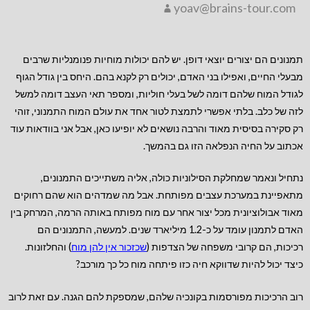
yoav@brains-tour.com
תמנונים הם יצורים יוצאי דופן. יש להם יכולות מוחיות פנומנליות שרבים
מבעלי החיים, ואפילו בני האדם, יכולים רק לקנא בהם. היחס בין גודל הגוף
לגודל המוח שלהם דומה לשל בעלי חוליות, ומספר תאי העצב דומה למשל
לזה של כלב. בלתי אפשרי לתמצת לטור אחד את עולם המוח התמנוני, זוהי
רק סקירה בסיסית מאוד והרבה נושאים לא יופיעו כאן, אבל אני בוודאות עוד
אכתוב על החיה הנפלאה הזו גם בהמשך.
נתחיל ונאמר שמחלקת הסילוניות כולה, אליה משתייכים התמנונים,
מתאפיינת במערכת עצבים מפותחת. אבל מה שמדהים הוא שהם רחוקים
מאוד אבולוציונית מכל יצור אחר עם מוח מפותח באותה הרמה, המרחק בין
האדם לתמנון עומד על כ-1.2 מיליארד שנים. למעשה, התמנונים הם
רכיכות, הם קרובי משפחה של הצדפות (
שכזכור אין להן מוח
) והחלזונות.
כיצד יכול להיות שדווקא חיה כזו פיתחה מוח כל כך מורכב?
רוב הרכיכות מפורסמות בקונכיה שלהם, שמספקת להם הגנה. עם זאת לרוב