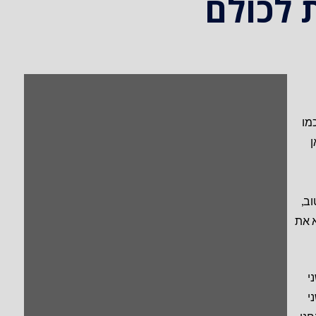
 לכולם
מו
ן
וב,
א את
י
י