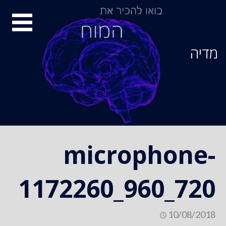
Ski
סיור
t
conten
מוחות
מדיה
microphone-
1172260_960_720
10/08/2018