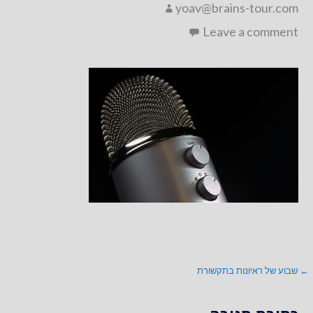
yoav@brains-tour.com
Leave a comment
ניווט
← שבוע של ראיונות בתקשורת