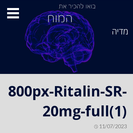
Ski
סיור
t
conten
מוחות
מדיה
800px-Ritalin-SR-
20mg-full(1)
11/07/2023