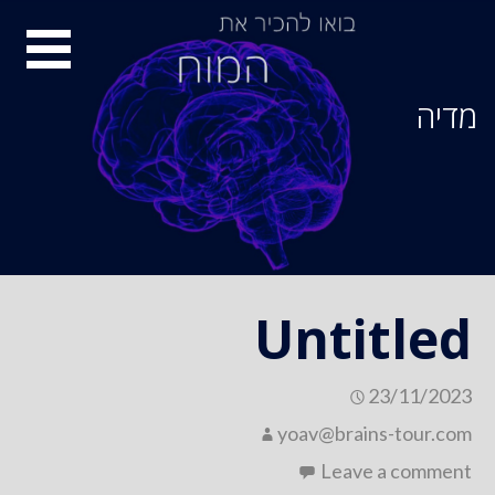
Ski
סיור
t
conten
מוחות
מדיה
Untitled
23/11/2023
yoav@brains-tour.com
Leave a comment