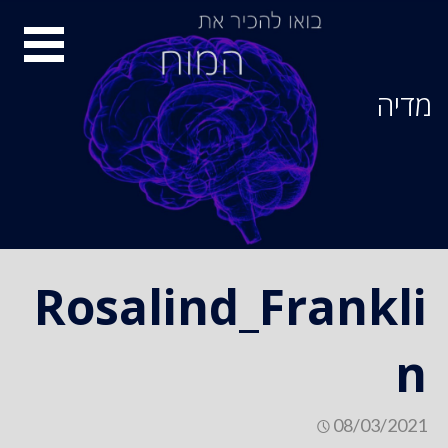
Ski
סיור
t
conten
מוחות
מדיה
Rosalind_Frankli
n
08/03/2021