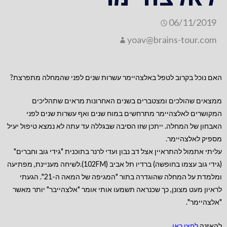
06/11/2019
yoav@brains-tour.com
האם נוכל בקרוב לטפל באלצהיימר עשרות שנים לפני שהמחלה מתפרצת?
ממצאים שהולכים ומצטברים בשנים האחרונות מראים שתהליכים
המקושרים לאלצהיימר מתרחשים במוח שנים ואף עשרות שנים לפני
האבחון של המחלה. ייתכן שזו הסיבה שבגללה עד עתה לא נמצא טיפול יעיל
מספיק לאלצהיימר.
עליתי אתמול להתראיין אצל דב נבון ועדי לרנר בתוכנית "גידי גוב וחברים"
(גידי גוב עצמו בחופשה) ברדיו תל אביב (102FM).לשיחה מעניינת, מפתיעה
ומלמדת על המחלה שהוגדרה בתור "המגיפה של המאה ה-21". הגעתי
לראיון מעט מצונן, כך שכנראה תש
מעו אותי אומר "אלצהייבר" יותר מאשר
"אלצהיימר".
להאזנה
לחצו כאן