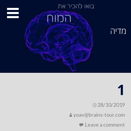
Ski
סיור
t
conten
מוחות
מדיה
1
28/10/2019
yoav@brains-tour.com
Leave a comment