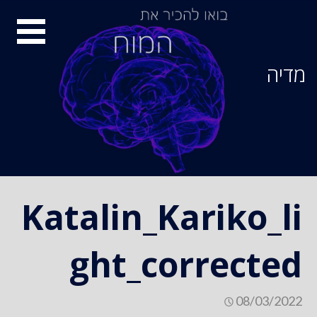
Ski
סיור
t
conten
מוחות
מדיה
Katalin_Kariko_li
ght_corrected
08/03/2022