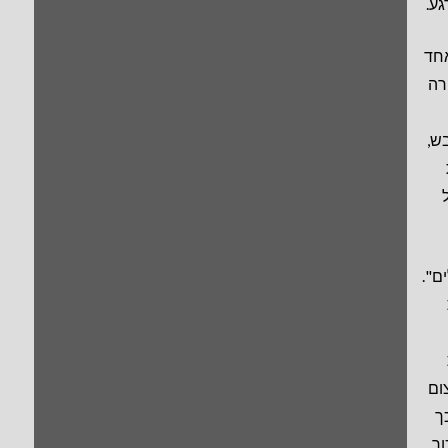
ע.
אחד
רה
ש,
ם".
ום
ך
ור