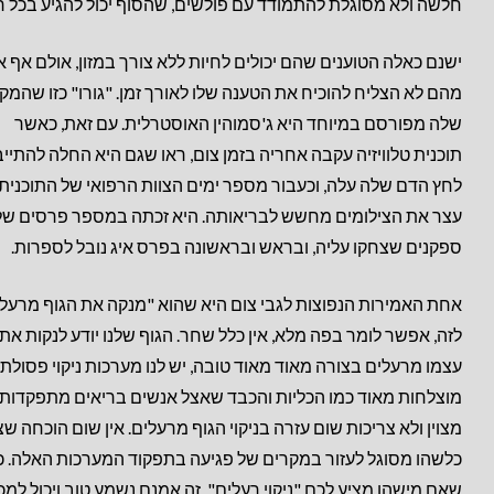
חלשה ולא מסוגלת להתמודד עם פולשים, שהסוף יכול להגיע בכל רג
ישנם כאלה הטוענים שהם יכולים לחיות ללא צורך במזון, אולם אף 
מהם לא הצליח להוכיח את הטענה שלו לאורך זמן. "גורו" כזו שהמק
שלה מפורסם במיוחד היא ג'סמוהין האוסטרלית. עם זאת, כאשר
תוכנית טלוויזיה עקבה אחריה בזמן צום, ראו שגם היא החלה להתייב
לחץ הדם שלה עלה, וכעבור מספר ימים הצוות הרפואי של התוכנית
עצר את הצילומים מחשש לבריאותה. היא זכתה במספר פרסים של
ספקנים שצחקו עליה, ובראש ובראשונה בפרס איג נובל לספרות.
אחת האמירות הנפוצות לגבי צום היא שהוא "מנקה את הגוף מרעלי
לזה, אפשר לומר בפה מלא, אין כלל שחר. הגוף שלנו יודע לנקות את
עצמו מרעלים בצורה מאוד מאוד טובה, יש לנו מערכות ניקוי פסולת
מוצלחות מאוד כמו הכליות והכבד שאצל אנשים בריאים מתפקדות
מצוין ולא צריכות שום עזרה בניקוי הגוף מרעלים. אין שום הוכחה שצ
כלשהו מסוגל לעזור במקרים של פגיעה בתפקוד המערכות האלה. כ
שאם מישהו מציע לכם "ניקוי רעלים", זה אמנם נשמע טוב ויכול למכ