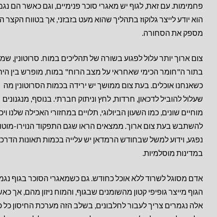
פחמימות. עם זאת, לגוף יש מאגרי סוכר פנימיים, וגם כאשר הם נג
הוא יודע לייצר גלוקוז בתהליך שהוא מעט בזבזני, אך בטווח הקצר ה
מספק את הסחורה.
צום ארוך יותר עלול לפגוע בשורה של תהליכים במוח. סרוטונין, שמו
בתור ה"חומר הכימי שאחראי על מצב הרוח" במוח, מופרש בין הית
כשאנחנו אוכלים. בעת צום ממושך יש ירידה בכמות הסרוטונין מה
שעלול להוביל לדכאון, חרדות, לחץ וניתוק חברתי. בנוסף, מנגנונים
מוחיים שונים, כמו השעון הביולוגי, תלויים במחזורי האכילה שלנו ויכ
להשתבש בעת צום ארוך. ממצאים הראו שגם התפקוד הנוירו-מוטור
נפגע, וידוע למשל שבחודש הרמדאן יש עלייה בכמות תאונות הדרכי
במדינות מוסלמיות.
אדם מסוגל לשרוד ללא אוכל כחודש. גם כשמאגרי הסוכר בגוף נגמ
הגוף מייצר גופיפי קטון מהשומנים שבגוף, והמוח ניזון מהם, אך כא
אלה נגמרים צריך לעבור לחלבונים, בשלב הזה מערכת החיסון כל כ