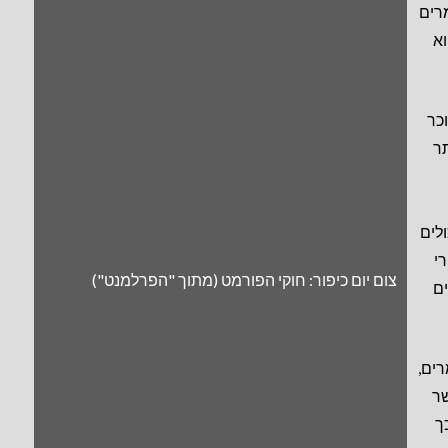
מרים
וא
כר
ר
ולים
י
צום יום כיפור: חוקי הפורמט (מתוך "הפרלמנט")
ם
רים,
שר
ך