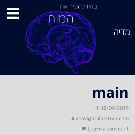
Ski
סיור
t
conten
מוחות
מדיה
main
18/04/2019
yoav@brains-tour.com
Leave a comment