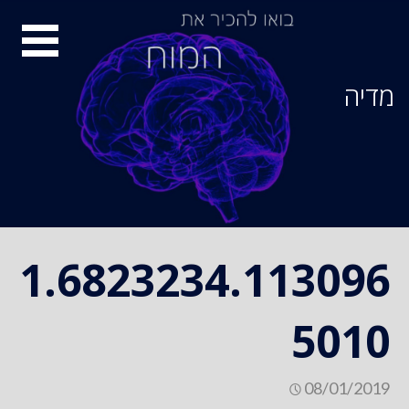
Ski
סיור
t
conten
מוחות
מדיה
1.6823234.113096
5010
08/01/2019