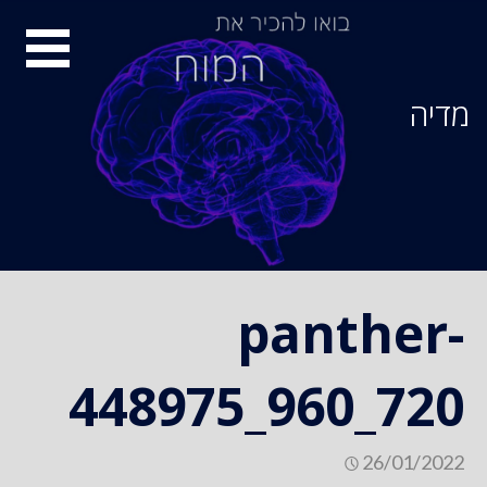
Ski
סיור
t
conten
מוחות
מדיה
panther-
448975_960_720
26/01/2022