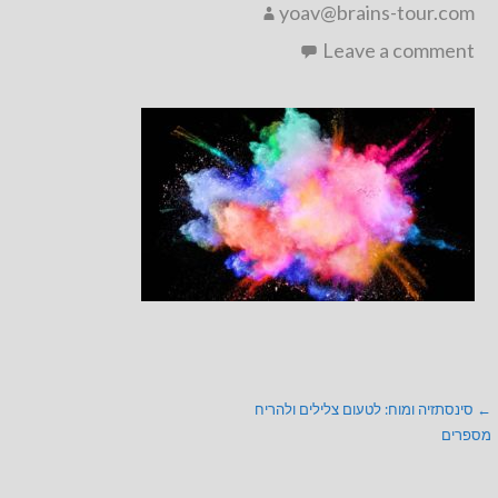
yoav@brains-tour.com
Leave a comment
ניווט
← סינסתזיה ומוח: לטעום צלילים ולהריח
מספרים