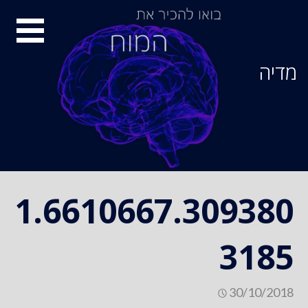
Ski
סיור
t
conten
מוחות
מדיה
1.6610667.309380
3185
30/10/2018