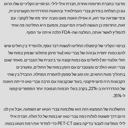
מדובר בחברת תרופות אחרת, חברת אילי לילי. הניסויים הקליניים שלו הראו
גם כן הצלחה בפירוק צברי העמילואיד ובהאטת ההדרדרות הקוגניטיבית,
וכפי שנראה עוד רגע, זו אפילו האטה מעט טובה יותר מזו של לקמבי. עם
זאת, התרופה כן הוגשה לועדה המייעצת, והפעם היא החליטה פה אחד
להמליץ לאשר אותה, המלצה שה-FDA הלכה איתה עד הסוף.
בניסוי הקליני של קיסונלה החליטו לעשות דבר נוסף, ולהפריד בין חולים שיש
להם כמות יחסית גבוהה של צברי טאו (עוד סימן פתולוגי שנפוץ במוח של
חולי אלצהיימר) לחולים עם כמות קטנה עד בינונית של הצברים. מאחר שגם
צברי הטאו הולכים ומצטברים עם הזמן במוח של החולים, ומעורבים
בתהליך מוות התאים, זהו סוג של סממן לחומרת המחלה. ההבדל בין שתי
הקבוצות היה סיגניפיקנטי, בעוד שבקבוצה עם הרבה צברי טאו הייתה האטה
של ההדרדרות ב-22%, בקרב בעלי הכמות הנמוכה יותר המספרים קפצו
ל-35%.
ההשלכות של הממצא הזה הוא שלכמות צברי הטאו יש השפעה, אבל אין לנו
היום דרך פשוטה לגלות כמה צברי טאו יש במוח של כל חולה. חברת אילי
לילי ממליצה לעבור בדיקה בשם PET-CT כדי למדוד את רמת הטאו במוח.