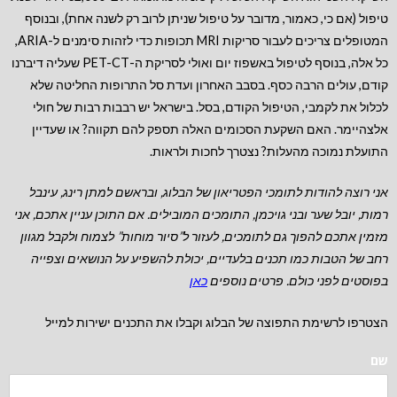
טיפול (אם כי, כאמור, מדובר על טיפול שניתן לרוב רק לשנה אחת), ובנוסף
המטופלים צריכים לעבור סריקות MRI תכופות כדי לזהות סימנים ל-ARIA,
כל אלה, בנוסף לטיפול באשפוז יום ואולי לסריקת ה-PET-CT שעליה דיברנו
קודם, עולים הרבה כסף. בסבב האחרון ועדת סל התרופות החליטה שלא
לכלול את לקמבי, הטיפול הקודם, בסל. בישראל יש רבבות רבות של חולי
אלצהיימר. האם השקעת הסכומים האלה תספק להם תקווה? או שעדיין
התועלת נמוכה מהעלות? נצטרך לחכות ולראות.
אני רוצה להודות לתומכי הפטריאון של הבלוג, ובראשם למתן רינג, עינבל
רמות, יובל שער ובני גויכמן, התומכים המובילים.
אם התוכן עניין אתכם, אני
מזמין אתכם להפוך גם לתומכים, לעזור ל”סיור מוחות” לצמוח ולקבל מגוון
רחב של הטבות כמו תכנים בלעדיים, יכולת להשפיע על הנושאים וצפייה
בפוסטים לפני כולם. פרטים נוספים
כאן
הצטרפו לרשימת התפוצה של הבלוג וקבלו את התכנים ישירות למייל
שם