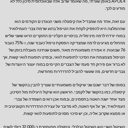
APOE4 באופן שגרתי, מה שאומר שרוב אלה שבאוכלוסית סיכון כלל לא
מודעים לכך.
עם זאת, אחד מה שמבדיל את קיסונלה משני הנוגדנים הקודמים הוא
שההמלצה היא להפסיק לקחת את הטיפול ברגע שרמת צברי העמילואיד
במוח יורדת לרמה מינימלית. בניסויים הקליניים החוקרים הראו ששני שליש
מהחולים מגיעים לרמה שמצדיקה הפסקת טיפול כעבור שנה, ו-75% כעבור
76 שבועות. זו אמירה משמעותית מאוד, משום שנתינה מוגבלת בזמן של
הטיפול מצמצמת את הסיכוי לתופעות לוואי, ובפרט תופעות לוואי קשות. אך
לא ברור אם פירוק חד פעמי של הצברים הקיימים במוח יעצור היווצרות של
צברים חדשים, מה שעשוי להוביל להדרדרות מחודשת.
בסופו של דבר ישנם שני שיקולים משמעותיים שצריך להבין בהקשר של
קיסונלה, כמו בהקשר של לקמבי. הראשון הוא שיקול היעילות מול הסיכון,
מצד אחד ישנה האטה בתסמינים, ובמוח אכן רואים השמדה של צברי
העמילואיד, אך על אף האטה, לא מדובר על עצירת ההדרדרות הקוגניטיבית
או ממצא שקרוב אליה, וכן יש סיכוי מסוים לתופעות לוואי קשות.
השיקול השני הוא השיקול הכלכלי. קיסונלה מתומחרת ב-32,000 דולר לשנת