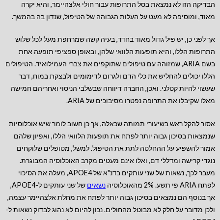
הבדיקה הזו לא נמצאת בסל התרופות עבור חולי אלצהיימר, והיא יקרה
מאוד, ומוסיפה לא מעט על העלות הגבוהה של הטיפול, שנדון בה בהמשך.
אך לפני כן, יש פיל גדול מאוד בחדר, בעיה קשה שמרחפת מעל לכל שלוש
התרופות הללו, והיא תופעות הלוואי שלהן, ובאופן ספציפי תופעה אחת
בשם ARIA, שמזוהה עם טיפולים שתוקפים את צברי העמילואיד. הטיפולים
הללו יכולים להחליש את כלי הדם ולגרום לדימומים ולבצקת במוח, דבר
שעשוי להיות קטלני. ואכן, החברה דיווחה שבשלבי הניסוי ואחריהם חמישה
מאלו שקיבלו את התרופה נפטרו מסיבוכים של ARIA.
אסור להקל ראש בשיעורי תמותה שכאלה, אך כן חשוב לומר שיש אוכלוסיות
שנמצאות בסיכון גבוה יותר לפתח את תופעות הלוואי הללו, ואפיון שלהם
אמור להשפיע על ההחלטה לתת את הטיפול. למשל, מטופלים שלוקחים
נוגדי קרישה ומדללי דם, ואלו אינם מעטים מקרב האוכלוסיה המבוגרת.
מעבר לכך, נשאות של שני עותקים בדנ"א של APOE4, מעלה את הסיכוי
לפתח ARIA פי תשע. 2% מהאוכלוסיה
נשאים
של שני עותקים ל-APOE4,
אך בנוסף הם נמצאים בסיכון גבוה יותר לפתח את מחלת אלצהיימר עצמה,
ולכן מדובר על חלק לא מבוטל מהחולים. נכון להיום לא נהוג לבדוק נשאות ל-