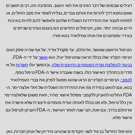
רעילים שבסופו של דבר הורגים את תאי העצב. מהסיבה הזו, רבים חושבים
שאם נמצא דרך להרוס את אותם צברים, נצליח לשפר את מצב החולים, או
לפחות לעצור את ההדרדרות השכלית שלהם ולאפשר להם לחיות באיכות
חיים גבוהה יותר. ואכן, הטיפולים החדשים הם בעצם נוגדנים שניתנים
בעירוי ומטרגטים את אותו עמילואיד בטא סורר.
הטיפול הראשון שאושר, אדוהלם, יצר סקנדל אדיר. על אף שהיה ספק האם
הניסוי הקליני שלו בכלל הראה שהטיפול יעיל, הוא
אושר
על ידי ה-FDA,
בניגוד להמלצת ועדת המומחים החיצונית שלה
, ובהמשך עלו
חשדות
על אי
סדרים בתהליך האישור כולו. בשנה שעברה אישר ה-FDA טיפול נוסף,
לקמבי
, הניסויים הקליניים הראו שהוא מסוגל לפרק את צברי העמילואיד
בטא, וגם להאט במידת מה את ההדרדרות השכלית של חולי אלצהיימר. ה-
FDA החליטו להעניק ללקמבי מסלול אישור מהיר, וזאת משום שלאלצהיימר
אין כלל טיפול, ולא פנו בכלל לאותה ועדת מומחים חיצונית שלא אישרה את
אדוהלם בדרך, עם זאת, חצי שנה לאחר האישור, ה-FDA העניקו לטיפול גם
אישור מלא.
והטיפול החדש? בניגוד לשני הקודמים שהגיעו מידיהן של אותן חברות, כאן