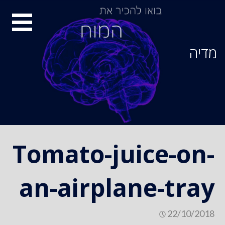
Ski
סיור
t
conten
מוחות
מדיה
Tomato-juice-on-
an-airplane-tray
22/10/2018