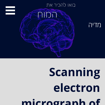
Ski
סיור
t
conten
מוחות
מדיה
Scanning
electron
micrograph of