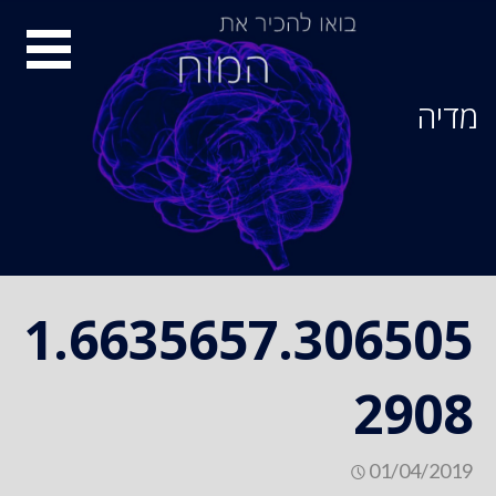
Ski
סיור
t
conten
מוחות
מדיה
1.6635657.306505
2908
01/04/2019