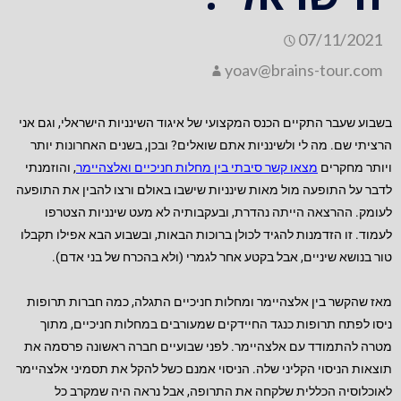
07/11/2021
yoav@brains-tour.com
בשבוע שעבר התקיים הכנס המקצועי של איגוד השינניות הישראלי, וגם אני
הרציתי שם. מה לי ולשינניות אתם שואלים? ובכן, בשנים האחרונות יותר
ויותר מחקרים
מצאו קשר סיבתי בין מחלות חניכיים ואלצהיימר
, והוזמנתי
לדבר על התופעה מול מאות שינניות שישבו באולם ורצו להבין את התופעה
לעומק. ההרצאה הייתה נהדרת, ובעקבותיה לא מעט שינניות הצטרפו
לעמוד. זו הזדמנות להגיד לכולן ברוכות הבאות, ובשבוע הבא אפילו תקבלו
טור בנושא שיניים, אבל בקטע אחר לגמרי (ולא בהכרח של בני אדם).
מאז שהקשר בין אלצהיימר ומחלות חניכיים התגלה, כמה חברות תרופות
ניסו לפתח תרופות כנגד החיידקים שמעורבים במחלות חניכיים, מתוך
מטרה להתמודד עם אלצהיימר. לפני שבועיים חברה ראשונה פרסמה את
תוצאות הניסוי הקליני שלה. הניסוי אמנם כשל להקל את תסמיני אלצהיימר
לאוכלוסיה הכללית שלקחה את התרופה, אבל נראה היה שמקרב כל