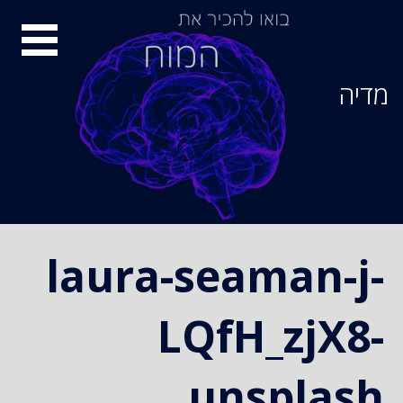
Ski
סיור
t
conten
מוחות
מדיה
laura-seaman-j-
LQfH_zjX8-
unsplash