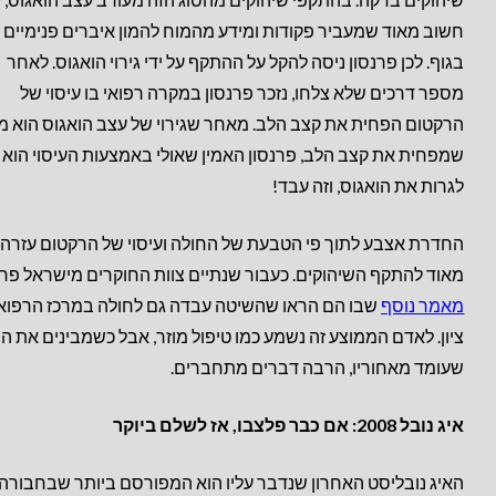
חשוב מאוד שמעביר פקודות ומידע מהמוח להמון איברים פנימיים
בגוף. לכן פרנסון ניסה להקל על ההתקף על ידי גירוי הואגוס. לאחר
מספר דרכים שלא צלחו, נזכר פרנסון במקרה רפואי בו עיסוי של
הרקטום הפחית את קצב הלב. מאחר שגירוי של עצב הואגוס הוא מ
שמפחית את קצב הלב, פרנסון האמין שאולי באמצעות העיסוי הוא י
לגרות את הואגוס, וזה עבד!
החדרת אצבע לתוך פי הטבעת של החולה ועיסוי של הרקטום עזרה
מאוד להתקף השיהוקים. כעבור שנתיים צוות החוקרים מישראל פר
מאמר נוסף
שבו הם הראו שהשיטה עבדה גם לחולה במרכז הרפואי
ציון. לאדם הממוצע זה נשמע כמו טיפול מוזר, אבל כשמבינים את ה
שעומד מאחוריו, הרבה דברים מתחברים.
איג נובל 2008: אם כבר פלצבו, אז לשלם ביוקר
האיג נובליסט האחרון שנדבר עליו הוא המפורסם ביותר שבחבורה,