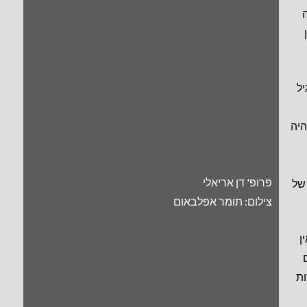
ל
היה
פרופ' דן אריאלי
של
צילום: תומר אפלבאום
ן
ות