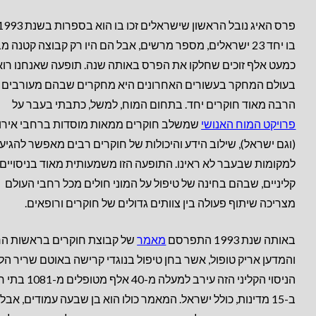
בו יחד 23 ישראלים, מספר מרשים, אבל הם היו רק קבוצה קטנה מב
כמעט אלף זוכים שחלקו את הפרס באותה שנה. תופעה שאנחנו רוא
בעולם המחקר בעשורים האחרונים היא מחקרים שבהם מעורבים
הרבה מאוד חוקרים יחד. בתחום המוח, למשל, כתבתי בעבר על
פרויקט המוח האנושי
שמשלב חוקרים ממאות מוסדות ברחבי אירו
(וגם ישראל), שילוב הידע והיכולות של חוקרים רבים מאפשר להגיע
למקומות שבעבר לא ראינו. התופעה הזו משמעותית מאוד בניסויים
קליניים, שבהם בחינה של טיפול על המוני חולים מכל רחבי העולם
מצריכה שיתוף פעולה בין צוותים גדולים של חוקרים ורופאים.
באותה שנת 1993 התפרסם
מאמר
של קבוצת חוקרים בראשות הר
והמדען אריק טופול, אשר בחן טיפול בנוגדי קרישה באוטם שריר הל
הניסוי הקליני הזה עירב למעלה מ-40 א
ב-15 מדינות, כולל ישראל. המאמר כולו הוא בן שבעה עמודים, אבל