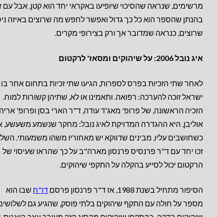
מרשימים, שנראה שהסיכוי שיופיעו באקראי יחד הוא קטן, אבל עם ז
בהנתן שהספר הוא כל כך גדול ואפשר לחפש מה שרוצים באיזה ני
שרוצים, כנראה שמדובר אך ורק בצירופי מקרים.
איג נובל 2006: על שיהוקים ומסאז' לרקטום
לאחר שתי הזכיות בפרס לספרות, הגיעו שתי זכיות בתחום אחר בו
ישראל זוכה להערכה: רפואה. ותאמינו או לא, שתיהן קשורות למוח.
הזכיה הראשונה, של פרופ' מאג'ד עודה, ד"ר הארי בסן ופרופ' אריה
אוליבן, היא ההגדרה המדויקת לאיג נובל: מחקר שנשמע משעשע, 
כשחושבים עליו, מבינים שדווקא יש מאחוריו משהו משמעותי. השל
זכו יחד עם ד"ר פרנסיס פרנסון מארה"ב על כך שהראו שעיסוי של
הרקטום יכול לסייע בהקלה על התקפי שיהוקים.
הסיפור מתחיל בשנת 1988, אז ד"ר פרנסון פרסם
דו"ח
שבו הוא
מספר על חולה עם התקף שיהוקים בלתי פוסק, שהגיע גם לשלושים
שיהוקים בדקה. בהתקפי שיהוקים מהסוג הזה מעורב עצב הואגוס, 