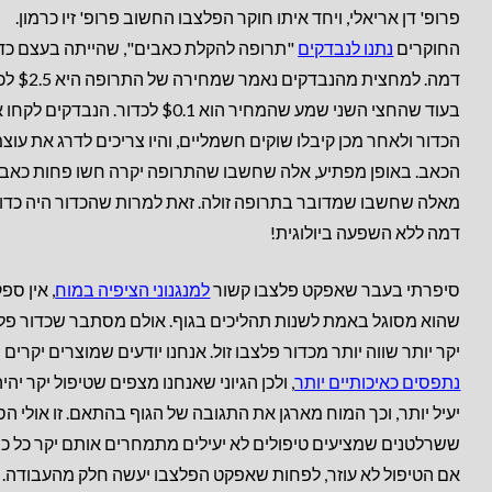
פרופ' דן אריאלי, ויחד איתו חוקר הפלצבו החשוב פרופ' זיו כרמון.
החוקרים
נתנו לנבדקים
"תרופה להקלת כאבים", שהייתה בעצם כד
דמה. למחצית מהנבדקים נ
בעוד שהחצי השני שמע שהמחיר הוא $0.1 לכדור. הנבדקים ל
הכדור ולאחר מכן קיבלו שוקים חשמליים, והיו צריכים לדרג את עוצ
הכאב. באופן מפתיע, אלה שחשבו שהתרופה יקרה חשו פחות כאב
מאלה שחשבו שמדובר בתרופה זולה. זאת למרות שהכדור היה כדו
דמה ללא השפעה ביולוגית!
סיפרתי בעבר שאפקט פלצבו קשור
למנגנוני הציפיה במוח
, אין ספ
שהוא מסוגל באמת לשנות תהליכים בגוף. אולם מסתבר שכדור פל
יקר יותר שווה יותר מכדור פלצבו זול. אנחנו יודעים שמוצרים יקרים 
נתפסים כאיכותיים יותר
, ולכן הגיוני שאנחנו מצפים שטיפול יקר יהי
יעיל יותר, וכך המוח מארגן את התגובה של הגוף בהתאם. זו אולי ה
ששרלטנים שמציעים טיפולים לא יעילים מתמחרים אותם יקר כל כך
אם הטיפול לא עוזר, לפחות שאפקט הפלצבו יעשה חלק מהעבודה.