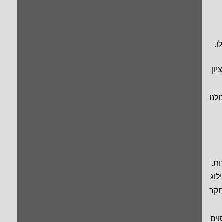
יון
לנו
ת.
לוג
חקר
וים