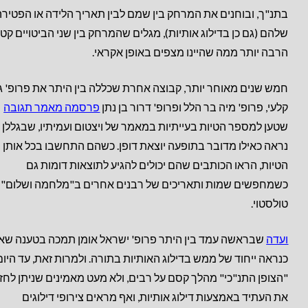
בתנ"ך, ובוחנים את המרחק בין שמם לבין תאריך הלידה או הפטירה
שלהם (גם כן בדילוג אותיות), מגלים שהמרחק בין שני הביטויים קטן
הרבה יותר ממה שהיינו מצפים באופן אקראי.
חמש שנים מאוחר יותר, קבוצה אחרת שכללה בין היתר את פרופ' גי
קלעי, פרופ' מיה בר הלל ופרופ' דרור בן נתן
פרסמה מאמר תגובה
שטען למספר הטיות בעייתיות במאמר של ויצטום ועמיתיו, שבגללן 
נראה כאילו מדובר בתופעה יוצאת דופן. כשהם התחשבו בכל אותן
הטיות, הראו הכותבים שהם יכולים להגיע לתוצאות דומות גם
כשמחפשים שמות ותאריכים של רבנים אחרים ב"מלחמה ושלום" 
טולסטוי.
ועדה
שבראשה עמד בין היתר פרופ' ישראל אומן תמכה בטענה שאי
כנראה ייחוד של ממש בדילוג האותיות בתורה. ולמרות זאת, עד היום
"הצופן התנ"כי" מהלך קסם על רבים, ולא מעט מאמינים שניתן לחז
את העתיד באמצעות דילוג אותיות, ואף מראים צירופי דילוגים