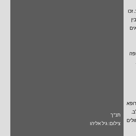
פרס האיג נובל הראשון שישראלים זכו בו הוא בספרות בשנת 1993. זכו
ין
ים
פה
ופא
ב.
תנ"ך
לף מטופלים מ-1081 בתי חולים
צילום: גיל אליהו