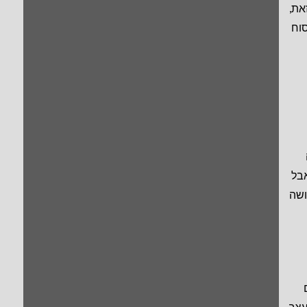
את,
סוח
אבל
ושה
עצב