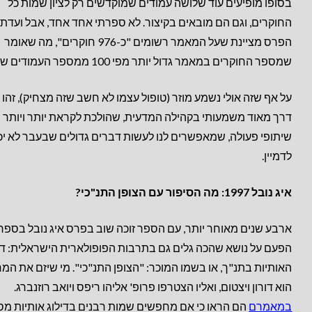
בסופו מופיעים עוד שלושה עמודים שמוקדשים רק לציון שמות כל
החוקרים, וגם הם מובאים בקיצור. לא ספרתי אחד אחד, אבל ועדת
הפרס מציינת שעל המאמר רשומים "כ-976 חוקרים", מה שאומר
שמספר החוקרים במאמר גדול יותר מפי 100 ממספר העמודים שלו.
על אף שזה אולי נשמע מוזר (טופול עצמו לא חשב שזה מצחיק), זהו צ
דרך מאוד משמעותי בקהילה המדעית, שהולכת לקראת יותר ויותר
שיתופי פעולה, שמאפשרים לנו לעשות דברים גדולים שבעבר לא יכו
לדמיין.
איג נובל 1997: מה הסיפור עם הצופן התנ"כי?
ארבע שנים מאוחר יותר, עם הספר זוכה שוב בפרס איג נובל בספרו
הפעם על נושא שהכה גלים גם בתרבות הפופולארית הישראלית: די
האותיות בתנ"ך, או בשמו המוכר: "הצופן התנ"כי". מי שיזם את המ
הוא דורון ויצטום, ואליו הצטרפו פרופ' אליהו ריפס ויואב רוזנברג.
במאמרם
הם הראו כי אם מחפשים שמות רבנים בדילוג אותיות מס