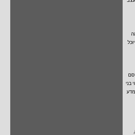
ה
וכל
סם
 בני
מדע