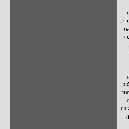
ור
אמר שמחירה של התרופה היא $2.5 לכדור,
קחו את
מת
ר
ק
צבו
יותר
ה
סיבה
,