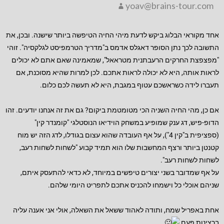
yoav@brains-tour.com
אחד מקוראי הבלוג ביקש לדעת מיהי החיה הטיפשה ביותר שישנה. ובכן, את
התשובה לכך נתן הסופר דאגלס אדמס ב"מדריך הטרמפיסט לגלקסיה". זוהי
"מפצפצת החרקים הרעבתנית מטראאל", שמאמינה שאם אתם לא יכולים
לראות אותה, היא לא יכולה לראות אתכם. לכן למרות שהיא מסוכנת, אם
תעברו לידה כשראשכם עטוף במגבת, היא לא תעשה לכם כלום.
אם כן, מהי החיה השניה הכי מטומטמת ביקום? גם את זה אנחנו יודעים. זהו
הדופ-פיש, דג ענק שמופיע במשחק הוידיאו הנוסטלגי "קומנדר קין"
(ספציפית ב"קין 4"), על אף העובדה שהוא עצום בגודלו, לדג הזה יש מוח
קטנטן ביותר ורצף המחשבות שלו הוא תמיד קבוע "לשחות לשחות רעב,
לשחות לשחות רעב".
על אף שמדובר בשני יצורים טיפשים במיוחד, לא כדאי להתעסק איתם,
שניהם אוכלי כל וישמחו להכניס אתכם לתפריט היומי שלהם.
אחת באפריל שמח, ותודה לאהוד ששאל את השאלה, אולי אני אענה עליה
ברצינות פעם