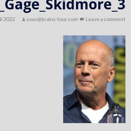
y_Gage_Skidmore_3
4/2022
yoav@brains-tour.com
Leave a comment